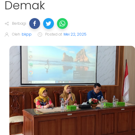
Demak
Berbagi
Oleh
bkpp
Posted at
Mei 22, 2025