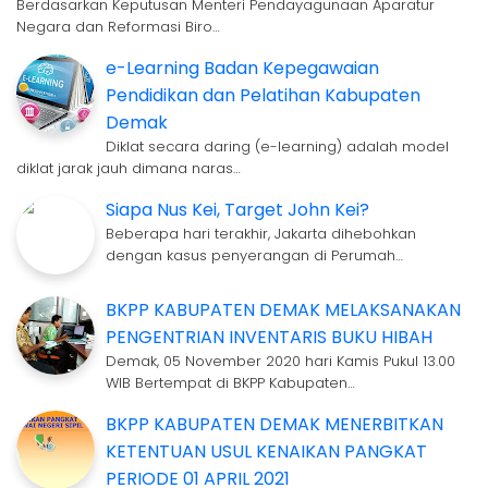
Berdasarkan Keputusan Menteri Pendayagunaan Aparatur
Negara dan Reformasi Biro…
e-Learning Badan Kepegawaian
Pendidikan dan Pelatihan Kabupaten
Demak
Diklat secara daring (e-learning) adalah model
diklat jarak jauh dimana naras…
Siapa Nus Kei, Target John Kei?
Beberapa hari terakhir, Jakarta dihebohkan
dengan kasus penyerangan di Perumah…
BKPP KABUPATEN DEMAK MELAKSANAKAN
PENGENTRIAN INVENTARIS BUKU HIBAH
Demak, 05 November 2020 hari Kamis Pukul 13.00
WIB Bertempat di BKPP Kabupaten…
BKPP KABUPATEN DEMAK MENERBITKAN
KETENTUAN USUL KENAIKAN PANGKAT
PERIODE 01 APRIL 2021