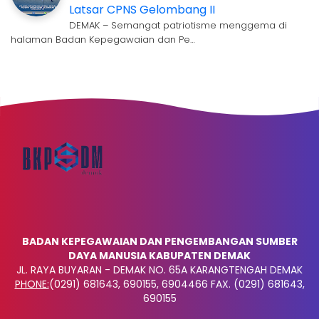
Latsar CPNS Gelombang II
DEMAK – Semangat patriotisme menggema di
halaman Badan Kepegawaian dan Pe…
BADAN KEPEGAWAIAN DAN PENGEMBANGAN SUMBER
DAYA MANUSIA KABUPATEN DEMAK
JL. RAYA BUYARAN - DEMAK NO. 65A KARANGTENGAH DEMAK
PHONE:
(0291) 681643, 690155, 6904466 FAX. (0291) 681643,
690155