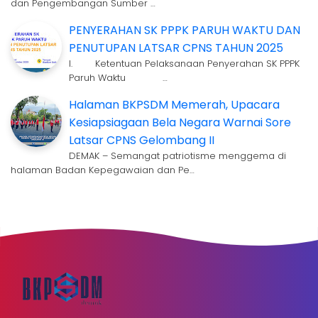
dan Pengembangan Sumber …
PENYERAHAN SK PPPK PARUH WAKTU DAN
PENUTUPAN LATSAR CPNS TAHUN 2025
I. Ketentuan Pelaksanaan Penyerahan SK PPPK
Paruh Waktu …
Halaman BKPSDM Memerah, Upacara
Kesiapsiagaan Bela Negara Warnai Sore
Latsar CPNS Gelombang II
DEMAK – Semangat patriotisme menggema di
halaman Badan Kepegawaian dan Pe…