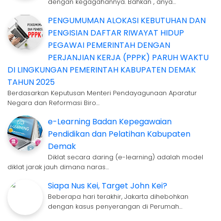
dengan kegagahannya. Bahkan , anya…
PENGUMUMAN ALOKASI KEBUTUHAN DAN
PENGISIAN DAFTAR RIWAYAT HIDUP
PEGAWAI PEMERINTAH DENGAN
PERJANJIAN KERJA (PPPK) PARUH WAKTU
DI LINGKUNGAN PEMERINTAH KABUPATEN DEMAK
TAHUN 2025
Berdasarkan Keputusan Menteri Pendayagunaan Aparatur
Negara dan Reformasi Biro…
e-Learning Badan Kepegawaian
Pendidikan dan Pelatihan Kabupaten
Demak
Diklat secara daring (e-learning) adalah model
diklat jarak jauh dimana naras…
Siapa Nus Kei, Target John Kei?
Beberapa hari terakhir, Jakarta dihebohkan
dengan kasus penyerangan di Perumah…