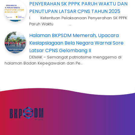
PENYERAHAN SK PPPK PARUH WAKTU DAN
PENUTUPAN LATSAR CPNS TAHUN 2025
I. Ketentuan Pelaksanaan Penyerahan SK PPPK
Paruh Waktu …
Halaman BKPSDM Memerah, Upacara
Kesiapsiagaan Bela Negara Warnai Sore
Latsar CPNS Gelombang II
DEMAK – Semangat patriotisme menggema di
halaman Badan Kepegawaian dan Pe…