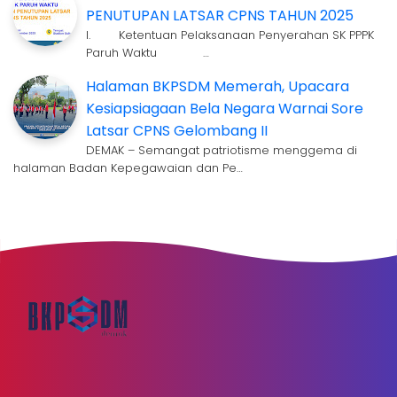
PENUTUPAN LATSAR CPNS TAHUN 2025
I. Ketentuan Pelaksanaan Penyerahan SK PPPK
Paruh Waktu …
Halaman BKPSDM Memerah, Upacara
Kesiapsiagaan Bela Negara Warnai Sore
Latsar CPNS Gelombang II
DEMAK – Semangat patriotisme menggema di
halaman Badan Kepegawaian dan Pe…