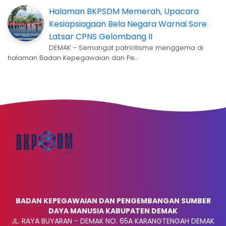
Halaman BKPSDM Memerah, Upacara
Kesiapsiagaan Bela Negara Warnai Sore
Latsar CPNS Gelombang II
DEMAK – Semangat patriotisme menggema di
halaman Badan Kepegawaian dan Pe…
BADAN KEPEGAWAIAN DAN PENGEMBANGAN SUMBER
DAYA MANUSIA KABUPATEN DEMAK
JL. RAYA BUYARAN - DEMAK NO. 65A KARANGTENGAH DEMAK