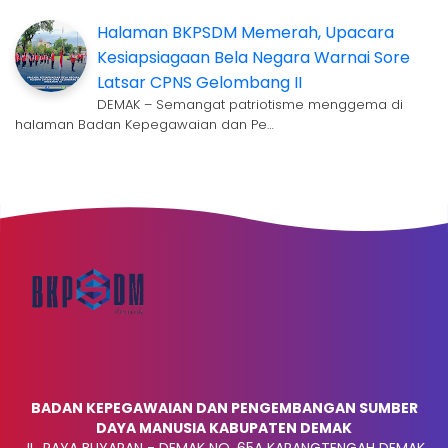
Halaman BKPSDM Memerah, Upacara
Kesiapsiagaan Bela Negara Warnai Sore
Latsar CPNS Gelombang II
DEMAK – Semangat patriotisme menggema di
halaman Badan Kepegawaian dan Pe…
BADAN KEPEGAWAIAN DAN PENGEMBANGAN SUMBER
DAYA MANUSIA KABUPATEN DEMAK
JL. RAYA BUYARAN - DEMAK NO. 65A KARANGTENGAH DEMAK