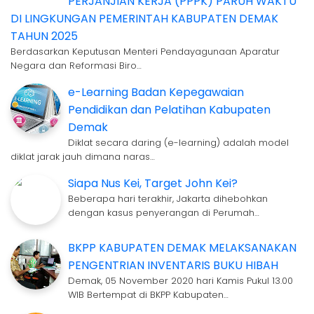
PERJANJIAN KERJA (PPPK) PARUH WAKTU
DI LINGKUNGAN PEMERINTAH KABUPATEN DEMAK
TAHUN 2025
Berdasarkan Keputusan Menteri Pendayagunaan Aparatur
Negara dan Reformasi Biro…
e-Learning Badan Kepegawaian
Pendidikan dan Pelatihan Kabupaten
Demak
Diklat secara daring (e-learning) adalah model
diklat jarak jauh dimana naras…
Siapa Nus Kei, Target John Kei?
Beberapa hari terakhir, Jakarta dihebohkan
dengan kasus penyerangan di Perumah…
BKPP KABUPATEN DEMAK MELAKSANAKAN
PENGENTRIAN INVENTARIS BUKU HIBAH
Demak, 05 November 2020 hari Kamis Pukul 13.00
WIB Bertempat di BKPP Kabupaten…