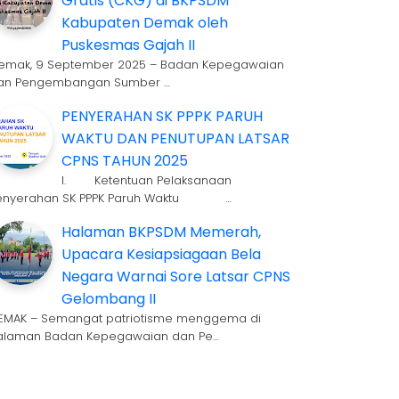
Gratis (CKG) di BKPSDM
Kabupaten Demak oleh
Puskesmas Gajah II
emak, 9 September 2025 – Badan Kepegawaian
an Pengembangan Sumber …
PENYERAHAN SK PPPK PARUH
WAKTU DAN PENUTUPAN LATSAR
CPNS TAHUN 2025
I. Ketentuan Pelaksanaan
enyerahan SK PPPK Paruh Waktu …
Halaman BKPSDM Memerah,
Upacara Kesiapsiagaan Bela
Negara Warnai Sore Latsar CPNS
Gelombang II
EMAK – Semangat patriotisme menggema di
alaman Badan Kepegawaian dan Pe…