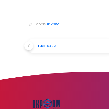
Labels
#Berita
LEBIH BARU