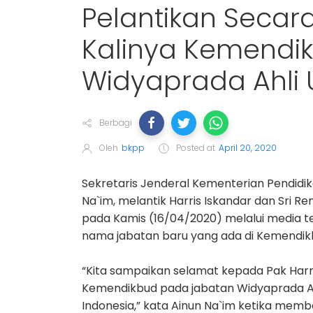
Pelantikan Secar
Kalinya Kemendikb
Widyaprada Ahli
Berbagi
Oleh
bkpp
Posted at
April 20, 2020
Sekretaris Jenderal Kementerian Pendid
Na`im, melantik Harris Iskandar dan Sri R
pada Kamis (16/04/2020) melalui media t
nama jabatan baru yang ada di Kemendik
“Kita sampaikan selamat kepada Pak Harr
Kemendikbud pada jabatan Widyaprada Ah
Indonesia,” kata Ainun Na`im ketika mem