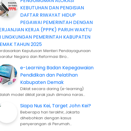
PENGUMUMAN ALOKASI
KEBUTUHAN DAN PENGISIAN
DAFTAR RIWAYAT HIDUP
PEGAWAI PEMERINTAH DENGAN
ERJANJIAN KERJA (PPPK) PARUH WAKTU
I LINGKUNGAN PEMERINTAH KABUPATEN
EMAK TAHUN 2025
erdasarkan Keputusan Menteri Pendayagunaan
paratur Negara dan Reformasi Biro…
e-Learning Badan Kepegawaian
Pendidikan dan Pelatihan
Kabupaten Demak
Diklat secara daring (e-learning)
dalah model diklat jarak jauh dimana naras…
Siapa Nus Kei, Target John Kei?
Beberapa hari terakhir, Jakarta
dihebohkan dengan kasus
penyerangan di Perumah…