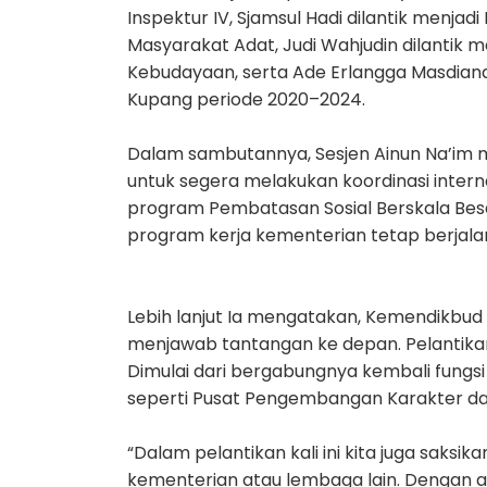
Inspektur IV, Sjamsul Hadi dilantik menj
Masyarakat Adat, Judi Wahjudin dilantik
Kebudayaan, serta Ade Erlangga Masdiana d
Kupang periode 2020–2024.
Dalam sambutannya, Sesjen Ainun Na’im 
untuk segera melakukan koordinasi intern
program Pembatasan Sosial Berskala Besa
program kerja kementerian tetap berjalan
Lebih lanjut Ia mengatakan, Kemendikbud
menjawab tantangan ke depan. Pelantikan
Dimulai dari bergabungnya kembali fungs
seperti Pusat Pengembangan Karakter da
“Dalam pelantikan kali ini kita juga saksi
kementerian atau lembaga lain. Dengan ad