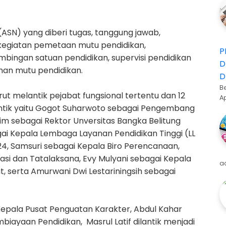
(ASN) yang diberi tugas, tanggung jawab,
egiatan pemetaan mutu pendidikan,
P
ingan satuan pendidikan, supervisi pendidikan
D
an mutu pendidikan.
D
B
ut melantik pejabat fungsional tertentu dan 12
A
antik yaitu Gogot Suharwoto sebagai Pengembang
im sebagai Rektor Unversitas Bangka Belitung
ai Kepala Lembaga Layanan Pendidikan Tinggi (LL
024, Samsuri sebagai Kepala Biro Perencanaan,
si dan Tatalaksana, Evy Mulyani sebagai Kepala
a
, serta Amurwani Dwi Lestariningsih sebagai
Kepala Pusat Penguatan Karakter, Abdul Kahar
biayaan Pendidikan, Masrul Latif dilantik menjadi