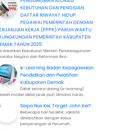
PENGUMUMAN ALOKASI
KEBUTUHAN DAN PENGISIAN
DAFTAR RIWAYAT HIDUP
PEGAWAI PEMERINTAH DENGAN
ERJANJIAN KERJA (PPPK) PARUH WAKTU
I LINGKUNGAN PEMERINTAH KABUPATEN
EMAK TAHUN 2025
erdasarkan Keputusan Menteri Pendayagunaan
paratur Negara dan Reformasi Biro…
e-Learning Badan Kepegawaian
Pendidikan dan Pelatihan
Kabupaten Demak
Diklat secara daring (e-learning)
dalah model diklat jarak jauh dimana naras…
Siapa Nus Kei, Target John Kei?
Beberapa hari terakhir, Jakarta
dihebohkan dengan kasus
penyerangan di Perumah…