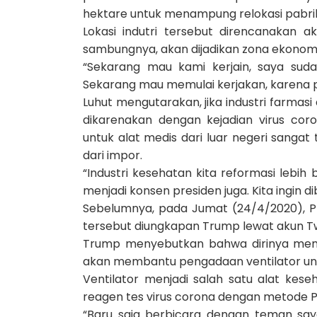
hektare untuk menampung relokasi pabrik
Lokasi indutri tersebut direncanakan 
sambungnya, akan dijadikan zona ekonomi e
“Sekarang mau kami kerjain, saya sud
Sekarang mau memulai kerjakan, karena pe
Luhut mengutarakan, jika industri farmasi
dikarenakan dengan kejadian virus coro
untuk alat medis dari luar negeri sangat 
dari impor.
“Industri kesehatan kita reformasi lebih 
menjadi konsen presiden juga. Kita ingin di
Sebelumnya, pada Jumat (24/4/2020), P
tersebut diungkapan Trump lewat akun Tw
Trump menyebutkan bahwa dirinya memb
akan membantu pengadaan ventilator unt
Ventilator menjadi salah satu alat kese
reagen tes virus corona dengan metode 
“Baru saja berbicara dengan teman say