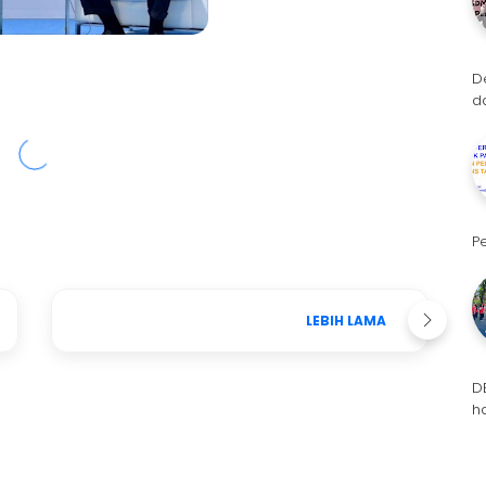
D
d
P
LEBIH LAMA
D
h