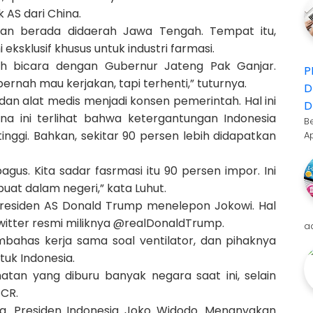
 AS dari China.
akan berada didaerah Jawa Tengah. Tempat itu,
ksklusif khusus untuk industri farmasi.
ah bicara dengan Gubernur Jateng Pak Ganjar.
P
rnah mau kerjakan, tapi terhenti,” tuturnya.
D
 dan alat medis menjadi konsen pemerintah. Hal ini
D
na ini terlihat bahwa ketergantungan Indonesia
B
tinggi. Bahkan, sekitar 90 persen lebih didapatkan
A
bagus. Kita sadar fasrmasi itu 90 persen impor. Ini
buat dalam negeri,” kata Luhut.
residen AS Donald Trump menelepon Jokowi. Hal
itter resmi miliknya @realDonaldTrump.
a
ahas kerja sama soal ventilator, dan pihaknya
uk Indonesia.
hatan yang diburu banyak negara saat ini, selain
PCR.
a. Presiden Indonesia Joko Widodo. Menanyakan