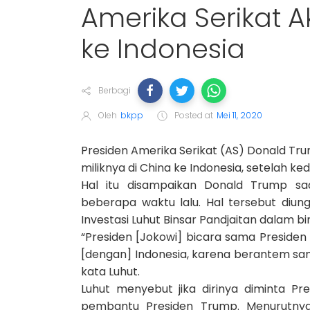
Amerika Serikat A
ke Indonesia
Berbagi
Oleh
bkpp
Posted at
Mei 11, 2020
Presiden Amerika Serikat (AS) Donald Tru
miliknya di China ke Indonesia, setelah k
Hal itu disampaikan Donald Trump sa
beberapa waktu lalu. Hal tersebut diun
Investasi Luhut Binsar Pandjaitan dalam b
“Presiden [Jokowi] bicara sama Preside
[dengan] Indonesia, karena berantem sam
kata Luhut.
Luhut menyebut jika dirinya diminta Pr
pembantu Presiden Trump. Menurutnya