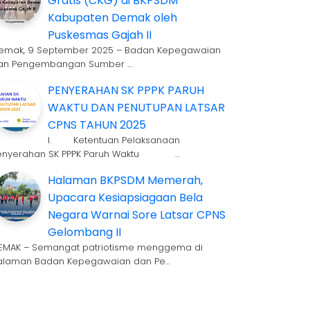
Gratis (CKG) di BKPSDM
Kabupaten Demak oleh
Puskesmas Gajah II
emak, 9 September 2025 – Badan Kepegawaian
an Pengembangan Sumber …
PENYERAHAN SK PPPK PARUH
WAKTU DAN PENUTUPAN LATSAR
CPNS TAHUN 2025
I. Ketentuan Pelaksanaan
enyerahan SK PPPK Paruh Waktu …
Halaman BKPSDM Memerah,
Upacara Kesiapsiagaan Bela
Negara Warnai Sore Latsar CPNS
Gelombang II
EMAK – Semangat patriotisme menggema di
alaman Badan Kepegawaian dan Pe…