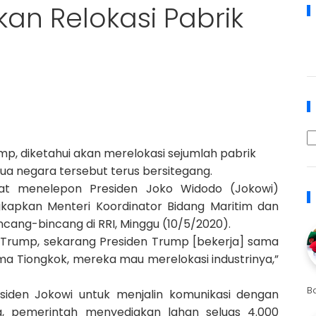
kan Relokasi Pabrik
mp, diketahui akan merelokasi sejumlah pabrik
edua negara tersebut terus bersitegang.
at menelepon Presiden Joko Widodo (Jokowi)
gkapkan Menteri Koordinator Bidang Maritim dan
incang-bincang di RRI, Minggu (10/5/2020).
n Trump, sekarang Presiden Trump [bekerja] sama
a Tiongkok, mereka mau merelokasi industrinya,”
B
esiden Jokowi untuk menjalin komunikasi dengan
, pemerintah menyediakan lahan seluas 4.000