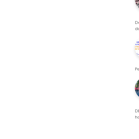
D
d
P
D
h