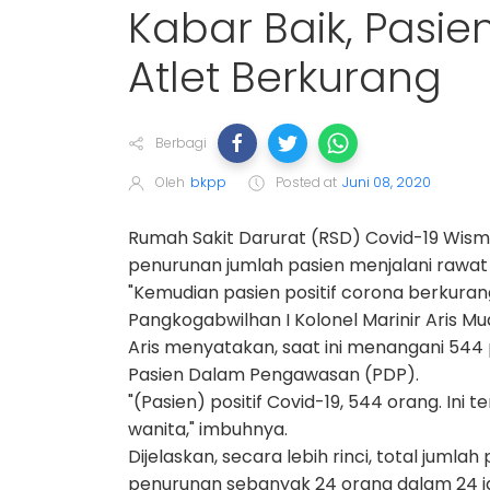
Kabar Baik, Pasi
Atlet Berkurang
Berbagi
Oleh
bkpp
Posted at
Juni 08, 2020
Rumah Sakit Darurat (RSD) Covid-19 Wism
penurunan jumlah pasien menjalani rawat 
"Kemudian pasien positif corona berkuran
Pangkogabwilhan I Kolonel Marinir Aris M
Aris menyatakan, saat ini menangani 544 
Pasien Dalam Pengawasan (PDP).
"(Pasien) positif Covid-19, 544 orang. Ini t
wanita," imbuhnya.
Dijelaskan, secara lebih rinci, total juml
penurunan sebanyak 24 orang dalam 24 ja