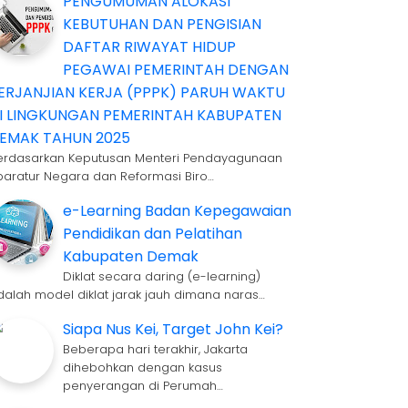
PENGUMUMAN ALOKASI
KEBUTUHAN DAN PENGISIAN
DAFTAR RIWAYAT HIDUP
PEGAWAI PEMERINTAH DENGAN
ERJANJIAN KERJA (PPPK) PARUH WAKTU
I LINGKUNGAN PEMERINTAH KABUPATEN
EMAK TAHUN 2025
erdasarkan Keputusan Menteri Pendayagunaan
paratur Negara dan Reformasi Biro…
e-Learning Badan Kepegawaian
Pendidikan dan Pelatihan
Kabupaten Demak
Diklat secara daring (e-learning)
dalah model diklat jarak jauh dimana naras…
Siapa Nus Kei, Target John Kei?
Beberapa hari terakhir, Jakarta
dihebohkan dengan kasus
penyerangan di Perumah…