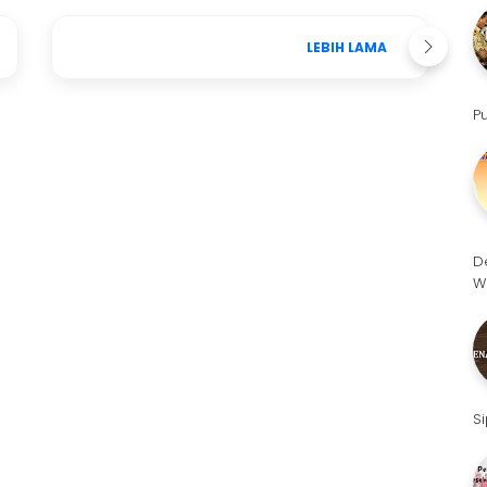
LEBIH LAMA
P
D
W
S