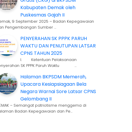
Gratis (CKG) di BKPSDM
Kabupaten Demak oleh
Puskesmas Gajah II
emak, 9 September 2025 – Badan Kepegawaian
an Pengembangan Sumber …
PENYERAHAN SK PPPK PARUH
WAKTU DAN PENUTUPAN LATSAR
CPNS TAHUN 2025
I. Ketentuan Pelaksanaan
enyerahan SK PPPK Paruh Waktu …
Halaman BKPSDM Memerah,
Upacara Kesiapsiagaan Bela
Negara Warnai Sore Latsar CPNS
Gelombang II
EMAK – Semangat patriotisme menggema di
alaman Badan Kepegawaian dan Pe…