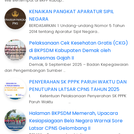
WIB Bertempat di BKPP Kabup…
KENAIKAN PANGKAT APARATUR SIPIL
NEGARA
BERDASARKAN: 1. Undang-undang Nomor 5 Tahun
2014 tentang Aparatur Sipil Negara…
Pelaksanaan Cek Kesehatan Gratis (CKG)
di BKPSDM Kabupaten Demak oleh
Puskesmas Gajah II
Demak, 9 September 2025 – Badan Kepegawaian
dan Pengembangan Sumber …
PENYERAHAN SK PPPK PARUH WAKTU DAN
PENUTUPAN LATSAR CPNS TAHUN 2025
I. Ketentuan Pelaksanaan Penyerahan SK PPPK
Paruh Waktu …
Halaman BKPSDM Memerah, Upacara
Kesiapsiagaan Bela Negara Warnai Sore
Latsar CPNS Gelombang II