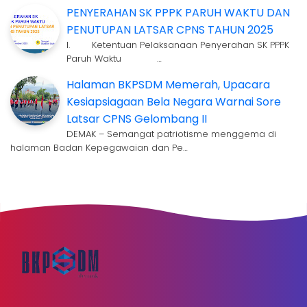
PENYERAHAN SK PPPK PARUH WAKTU DAN
PENUTUPAN LATSAR CPNS TAHUN 2025
I. Ketentuan Pelaksanaan Penyerahan SK PPPK
Paruh Waktu …
Halaman BKPSDM Memerah, Upacara
Kesiapsiagaan Bela Negara Warnai Sore
Latsar CPNS Gelombang II
DEMAK – Semangat patriotisme menggema di
halaman Badan Kepegawaian dan Pe…