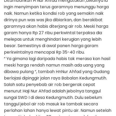
Ditambahkan H Nur Ahfad mengatakan ,awalnya ia
ingin menyimpan terus garamnya menunggu harga
naik. Namun ketika kondisi rob yang semakin naik
dirinya pun was was jika dibiarkan, dan berakibat
garamnya akan habis diterjang air rob. Meski harga
garam hanya Rp 27 ribu perkwintal terpaksa dia
melepas untuk menghindari kerugian yang lebih
besar. Semestinys di awal panen harga garam
perkwintalnya mencapai Rp 35-40 ribu.
” Ya gimana lagi daripada habis tak merasa kan hasil
meski harga rendah namun masih ada uang yang
dibawa pulang “, tambah HnNur Ahfad yang Gudang
berlojasi dipinggir jalan raya Babalan Kedungmutih.
Salah satu penyebab air rob bergerak cepat
menurut Haji Nur Ahfad adalah jebolnya tanggul
sungai SWD I di desa Kedungmutih. Dulu sebelum
tanggul jebol air rob masuk ke tambak secara
perlahan lahan hanya lewat pintu air. Namun setelah