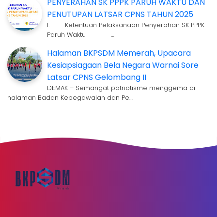
PENYERAHAN SK PPPK PARUH WAKTU DAN
PENUTUPAN LATSAR CPNS TAHUN 2025
I. Ketentuan Pelaksanaan Penyerahan SK PPPK
Paruh Waktu …
Halaman BKPSDM Memerah, Upacara
Kesiapsiagaan Bela Negara Warnai Sore
Latsar CPNS Gelombang II
DEMAK – Semangat patriotisme menggema di
halaman Badan Kepegawaian dan Pe…