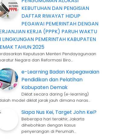
PENGUMUMAN ALOKASI
KEBUTUHAN DAN PENGISIAN
DAFTAR RIWAYAT HIDUP
PEGAWAI PEMERINTAH DENGAN
ERJANJIAN KERJA (PPPK) PARUH WAKTU
I LINGKUNGAN PEMERINTAH KABUPATEN
EMAK TAHUN 2025
erdasarkan Keputusan Menteri Pendayagunaan
paratur Negara dan Reformasi Biro…
e-Learning Badan Kepegawaian
Pendidikan dan Pelatihan
Kabupaten Demak
Diklat secara daring (e-learning)
dalah model diklat jarak jauh dimana naras…
Siapa Nus Kei, Target John Kei?
Beberapa hari terakhir, Jakarta
dihebohkan dengan kasus
penyerangan di Perumah…