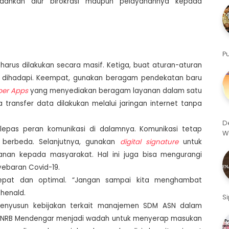
dahkan alur birokrasi maupun pelayanannya kepada
P
harus dilakukan secara masif. Ketiga, buat aturan-aturan
g dihadapi. Keempat, gunakan beragam pendekatan baru
per Apps
yang menyediakan beragam layanan dalam satu
 transfer data dilakukan melalui jaringan internet tanpa
D
epas peran komunikasi di dalamnya. Komunikasi tetap
W
g berbeda. Selanjutnya, gunakan
digital signature
untuk
anan kepada masyarakat. Hal ini juga bisa mengurangi
yebaran Covid-19.
cepat dan optimal. “Jangan sampai kita menghambat
henald.
S
enyusun kebijakan terkait manajemen SDM ASN dalam
PANRB Mendengar menjadi wadah untuk menyerap masukan