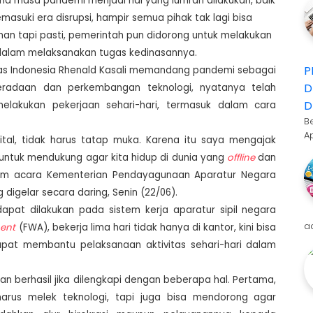
a masa pandemi menjadi hal yang lumrah dilakukan, baik
asuki era disrupsi, hampir semua pihak tak lagi bisa
han tapi pasti, pemerintah pun didorong untuk melakukan
 dalam melaksanakan tugas kedinasannya.
P
itas Indonesia Rhenald Kasali memandang pandemi sebagai
D
eberadaan dan perkembangan teknologi, nyatanya telah
D
elakukan pekerjaan sehari-hari, termasuk dalam cara
B
A
gital, tidak harus tatap muka. Karena itu saya mengajak
 untuk mendukung agar kita hidup di dunia yang
offline
dan
lam acara Kementerian Pendayagunaan Aparatur Negara
digelar secara daring, Senin (22/06).
dapat dilakukan pada sistem kerja aparatur sipil negara
a
ment
(FWA), bekerja lima hari tidak hanya di kantor, kini bisa
 dapat membantu pelaksanaan aktivitas sehari-hari dalam
akan berhasil jika dilengkapi dengan beberapa hal. Pertama,
arus melek teknologi, tapi juga bisa mendorong agar