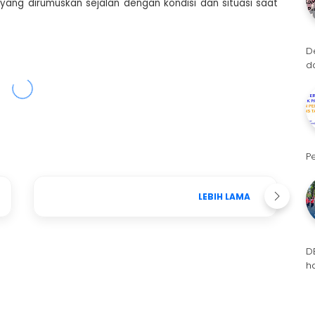
 yang dirumuskan sejalan dengan kondisi dan situasi saat
D
d
P
LEBIH LAMA
D
h