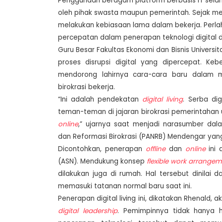
Penggunaan beragam platform berbasis IT selam
oleh pihak swasta maupun pemerintah. Sejak mem
melakukan kebiasaan lama dalam bekerja. Perla
percepatan dalam penerapan teknologi digital
Guru Besar Fakultas Ekonomi dan Bisnis Univers
proses disrupsi digital yang dipercepat. K
mendorong lahirnya cara-cara baru dalam m
birokrasi bekerja.
“Ini adalah pendekatan
digital living
. Serba di
teman-teman di jajaran birokrasi pemerintahan
online
,” ujarnya saat menjadi narasumber da
dan Reformasi Birokrasi (PANRB) Mendengar yang 
Dicontohkan, penerapan
offline
dan
online
ini 
(ASN). Mendukung konsep
flexible work arrange
dilakukan juga di rumah. Hal tersebut dinilai
memasuki tatanan normal baru saat ini.
Penerapan digital living ini, dikatakan Rhenald, 
digital leadership
. Pemimpinnya tidak hanya h