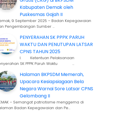
Gratis (CKG) di BKPSDM
Kabupaten Demak oleh
Puskesmas Gajah II
emak, 9 September 2025 – Badan Kepegawaian
an Pengembangan Sumber …
PENYERAHAN SK PPPK PARUH
WAKTU DAN PENUTUPAN LATSAR
CPNS TAHUN 2025
I. Ketentuan Pelaksanaan
enyerahan SK PPPK Paruh Waktu …
Halaman BKPSDM Memerah,
Upacara Kesiapsiagaan Bela
Negara Warnai Sore Latsar CPNS
Gelombang II
EMAK – Semangat patriotisme menggema di
alaman Badan Kepegawaian dan Pe…