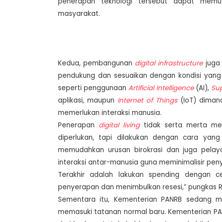
penerapan teknologi tersebut dapat memu
masyarakat.
Kedua, pembangunan
digital infrastructure
juga 
pendukung dan sesuaikan dengan kondisi yan
seperti penggunaan
Artificial Intelligence
(AI),
Su
aplikasi, maupun
Internet of Things
(IoT) dimana
memerlukan interaksi manusia.
Penerapan
digital living
tidak serta merta mel
diperlukan, tapi dilakukan dengan cara yan
memudahkan urusan birokrasi dan juga pelay
interaksi antar-manusia guna meminimalisir pen
Terakhir adalah lakukan spending dengan 
penyerapan dan menimbulkan resesi,” pungkas R
Sementara itu, Kementerian PANRB sedang m
memasuki tatanan normal baru. Kementerian 