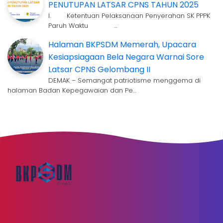
PENUTUPAN LATSAR CPNS TAHUN 2025
I. Ketentuan Pelaksanaan Penyerahan SK PPPK
Paruh Waktu …
Halaman BKPSDM Memerah, Upacara
Kesiapsiagaan Bela Negara Warnai Sore
Latsar CPNS Gelombang II
DEMAK – Semangat patriotisme menggema di
halaman Badan Kepegawaian dan Pe…