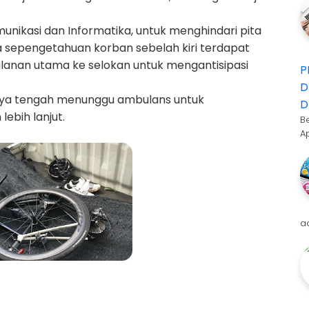
nikasi dan Informatika, untuk menghindari pita
pa sepengetahuan korban sebelah kiri terdapat
alanan utama ke selokan untuk mengantisipasi
P
D
nya tengah menunggu ambulans untuk
D
bih lanjut.
B
A
a