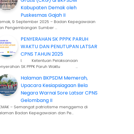
Gratis (CKG) di BKPSDM
Kabupaten Demak oleh
Puskesmas Gajah II
emak, 9 September 2025 – Badan Kepegawaian
an Pengembangan Sumber …
PENYERAHAN SK PPPK PARUH
WAKTU DAN PENUTUPAN LATSAR
CPNS TAHUN 2025
I. Ketentuan Pelaksanaan
enyerahan SK PPPK Paruh Waktu …
Halaman BKPSDM Memerah,
Upacara Kesiapsiagaan Bela
Negara Warnai Sore Latsar CPNS
Gelombang II
EMAK – Semangat patriotisme menggema di
alaman Badan Kepegawaian dan Pe…