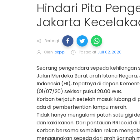
Hindari Pita Peng
Jakarta Kecelak
Berbagi
Oleh
bkpp
Posted at
Juli 02, 2020
Seorang pengendara sepeda kehilangan sa
Jalan Merdeka Barat arah Istana Negara,
Indonesia (HI), tepatnya di depan Kement
(01/07/20) sekisar pukul 20.00 WIB.
Korban terjatuh setelah masuk lubang di p
ada di pemberhentian lampu merah.
Tidak hanya mengalami patah satu gigi 
dan kaki kanan. Dari pantauan RRI.co.id di
Korban bersama sembilan rekan mengak
menggunakan sepeda dari arah Sarinah me