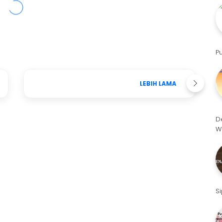
P
LEBIH LAMA
D
W
S