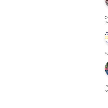
D
d
P
D
h