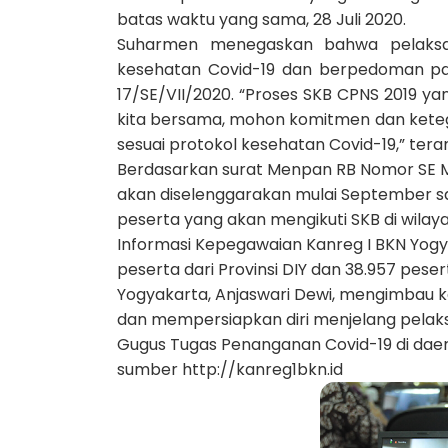
batas waktu yang sama, 28 Juli 2020.
Suharmen menegaskan bahwa pelaksa
kesehatan Covid-19 dan berpedoman p
17/SE/VII/2020. “Proses SKB CPNS 2019 ya
kita bersama, mohon komitmen dan kete
sesuai protokol kesehatan Covid-19,” ter
Berdasarkan surat Menpan RB Nomor SE Me
akan diselenggarakan mulai September 
peserta yang akan mengikuti SKB di wilay
Informasi Kepegawaian Kanreg I BKN Yogya
peserta dari Provinsi DIY dan 38.957 pese
Yogyakarta, Anjaswari Dewi, mengimbau k
dan mempersiapkan diri menjelang pelak
Gugus Tugas Penanganan Covid-19 di dae
sumber http://kanreg1bkn.id