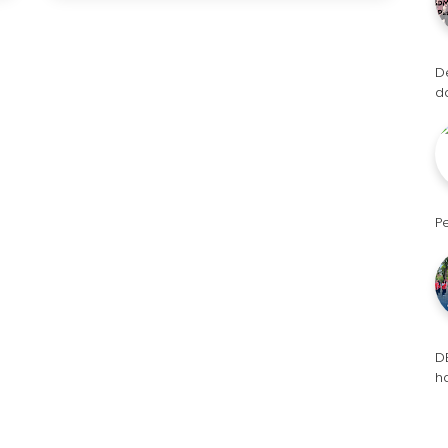
D
d
P
D
h