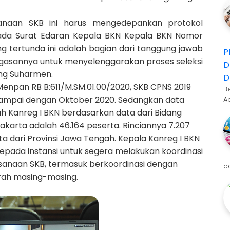
naan SKB ini harus mengedepankan protokol
ada Surat Edaran Kepala BKN Kepala BKN Nomor
ng tertunda ini adalah bagian dari tanggung jawab
P
gasannya untuk menyelenggarakan proses seleksi
D
ang Suharmen.
D
npan RB B:611/M.SM.01.00/2020, SKB CPNS 2019
B
sampai dengan Oktober 2020. Sedangkan data
A
ah Kanreg I BKN berdasarkan data dari Bidang
karta adalah 46.164 peserta. Rinciannya 7.207
rta dari Provinsi Jawa Tengah. Kepala Kanreg I BKN
epada instansi untuk segera melakukan koordinasi
sanaan SKB, termasuk berkoordinasi dengan
a
rah masing-masing.