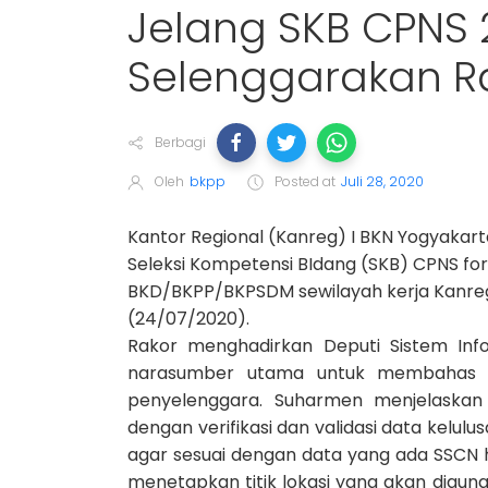
Jelang SKB CPNS 2
Selenggarakan R
Berbagi
Oleh
bkpp
Posted at
Juli 28, 2020
Kantor Regional (Kanreg) I BKN Yogyakar
Seleksi Kompetensi BIdang (SKB) CPNS fo
BKD/BKPP/BKPSDM sewilayah kerja Kanreg
(24/07/2020).
Rakor menghadirkan Deputi Sistem Inf
narasumber utama untuk membahas ke
penyelenggara. Suharmen menjelaskan
dengan verifikasi dan validasi data kelul
agar sesuai dengan data yang ada SSCN hin
menetapkan titik lokasi yang akan digun