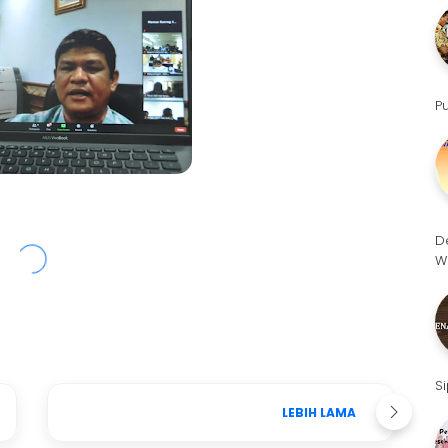
P
D
W
S
LEBIH LAMA