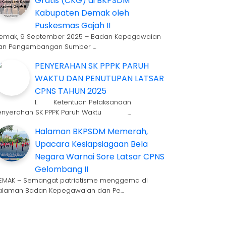
Gratis (CKG) di BKPSDM
Kabupaten Demak oleh
Puskesmas Gajah II
emak, 9 September 2025 – Badan Kepegawaian
an Pengembangan Sumber …
PENYERAHAN SK PPPK PARUH
WAKTU DAN PENUTUPAN LATSAR
CPNS TAHUN 2025
I. Ketentuan Pelaksanaan
enyerahan SK PPPK Paruh Waktu …
Halaman BKPSDM Memerah,
Upacara Kesiapsiagaan Bela
Negara Warnai Sore Latsar CPNS
Gelombang II
EMAK – Semangat patriotisme menggema di
alaman Badan Kepegawaian dan Pe…