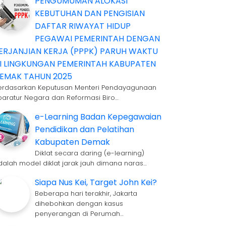
PENGUMUMAN ALOKASI
KEBUTUHAN DAN PENGISIAN
DAFTAR RIWAYAT HIDUP
PEGAWAI PEMERINTAH DENGAN
ERJANJIAN KERJA (PPPK) PARUH WAKTU
I LINGKUNGAN PEMERINTAH KABUPATEN
EMAK TAHUN 2025
erdasarkan Keputusan Menteri Pendayagunaan
paratur Negara dan Reformasi Biro…
e-Learning Badan Kepegawaian
Pendidikan dan Pelatihan
Kabupaten Demak
Diklat secara daring (e-learning)
dalah model diklat jarak jauh dimana naras…
Siapa Nus Kei, Target John Kei?
Beberapa hari terakhir, Jakarta
dihebohkan dengan kasus
penyerangan di Perumah…