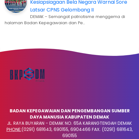
Kesiapsiagaan Bela Negara Warnai Sore
Latsar CPNS Gelombang II
DEMAK – Semangat patriotisme menggema di
halaman Badan Kepegawaian dan Pe…
BADAN KEPEGAWAIAN DAN PENGEMBANGAN SUMBER
DAYA MANUSIA KABUPATEN DEMAK
JL. RAYA BUYARAN - DEMAK NO. 65A KARANGTENGAH DEMAK
PHONE:
(0291) 681643, 690155, 6904466 FAX. (0291) 681643,
690155