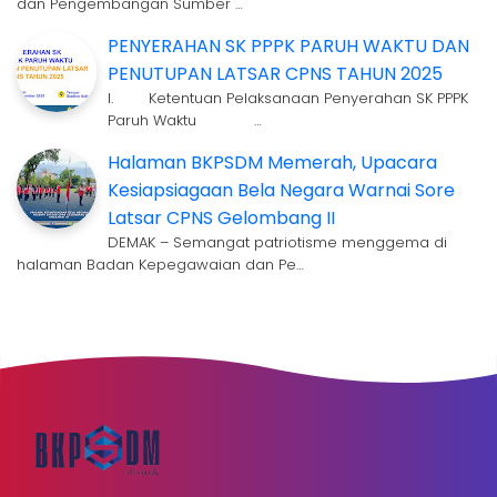
dan Pengembangan Sumber …
PENYERAHAN SK PPPK PARUH WAKTU DAN
PENUTUPAN LATSAR CPNS TAHUN 2025
I. Ketentuan Pelaksanaan Penyerahan SK PPPK
Paruh Waktu …
Halaman BKPSDM Memerah, Upacara
Kesiapsiagaan Bela Negara Warnai Sore
Latsar CPNS Gelombang II
DEMAK – Semangat patriotisme menggema di
halaman Badan Kepegawaian dan Pe…