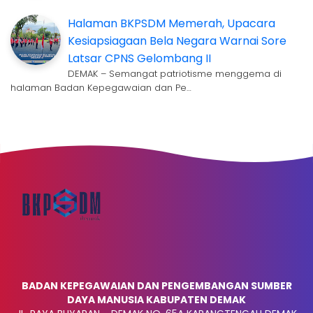
Halaman BKPSDM Memerah, Upacara
Kesiapsiagaan Bela Negara Warnai Sore
Latsar CPNS Gelombang II
DEMAK – Semangat patriotisme menggema di
halaman Badan Kepegawaian dan Pe…
BADAN KEPEGAWAIAN DAN PENGEMBANGAN SUMBER
DAYA MANUSIA KABUPATEN DEMAK