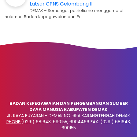
Latsar CPNS Gelombang II
DEMAK – Semangat patriotisme menggema di
halaman Badan Kepegawaian dan Pe…
BADAN KEPEGAWAIAN DAN PENGEMBANGAN SUMBER
DAYA MANUSIA KABUPATEN DEMAK
JL. RAYA BUYARAN - DEMAK NO. 65A KARANGTENGAH DEMAK
PHONE:
(0291) 681643, 690155, 6904466 FAX. (0291) 681643,
690155