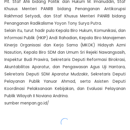
Plt. Staf Ahli bidang Politik dan Hukum M. Imanuddin, Staf
Khusus Menteri PANRB bidang Penanganan Antikorupsi
Rakhmad Setyadi, dan Staf Khusus Menteri PANRB bidang
Penanganan Radikalisme Yoyon Tony Surya Putra.
Selain itu, turut hadir pula Kepala Biro Hukum, Komunikasi, dan
Informasi Publik (HKIP) Andi Rahadian, Kepala Biro Manajemen
Kinerja Organisasi dan Kerja Sama (MKOK) Hidayah Azmi
Nasution, Kepala Biro SDM dan Umum Sri Rejeki Nawangsasih,
Inspektur Budi Prawira, Sekretaris Deputi Reformasi Birokrasi,
Akuntabilitas Aparatur, dan Pengawasan Agus Uji Hantara,
Sekretaris Deputi SDM Aparatur Mudzakir, Sekretaris Deputi
Pelayanan Publik Yanuar Ahmad, serta Asisten Deputi
Koordinasi Pelaksanaan Kebijakan, dan Evaluasi Pelayanan
Publik Wilayah II Noviana Andrina.
sumber menpan.go.id/