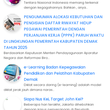
Tentara Nasional Indonesia memang terkenal
dengan kegagahannya. Bahkan , anya…
PENGUMUMAN ALOKASI KEBUTUHAN DAN
PENGISIAN DAFTAR RIWAYAT HIDUP
PEGAWAI PEMERINTAH DENGAN
PERJANJIAN KERJA (PPPK) PARUH WAKTU
DI LINGKUNGAN PEMERINTAH KABUPATEN DEMAK
TAHUN 2025
Berdasarkan Keputusan Menteri Pendayagunaan Aparatur
Negara dan Reformasi Biro…
e-Learning Badan Kepegawaian
Pendidikan dan Pelatihan Kabupaten
Demak
Diklat secara daring (e-learning) adalah model
diklat jarak jauh dimana naras…
Siapa Nus Kei, Target John Kei?
Beberapa hari terakhir, Jakarta dihebohkan
dengan kasus penyerangan di Perumah…