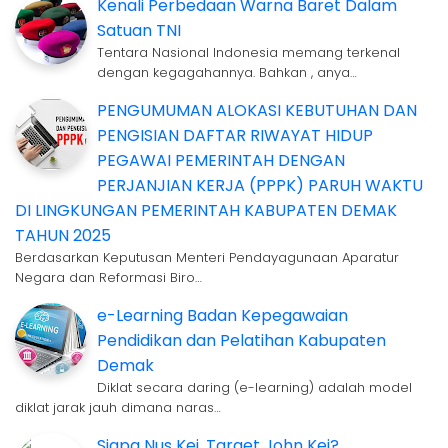
Kenali Perbedaan Warna Baret Dalam
Satuan TNI
Tentara Nasional Indonesia memang terkenal
dengan kegagahannya. Bahkan , anya…
PENGUMUMAN ALOKASI KEBUTUHAN DAN
PENGISIAN DAFTAR RIWAYAT HIDUP
PEGAWAI PEMERINTAH DENGAN
PERJANJIAN KERJA (PPPK) PARUH WAKTU
DI LINGKUNGAN PEMERINTAH KABUPATEN DEMAK
TAHUN 2025
Berdasarkan Keputusan Menteri Pendayagunaan Aparatur
Negara dan Reformasi Biro…
e-Learning Badan Kepegawaian
Pendidikan dan Pelatihan Kabupaten
Demak
Diklat secara daring (e-learning) adalah model
diklat jarak jauh dimana naras…
Siapa Nus Kei, Target John Kei?