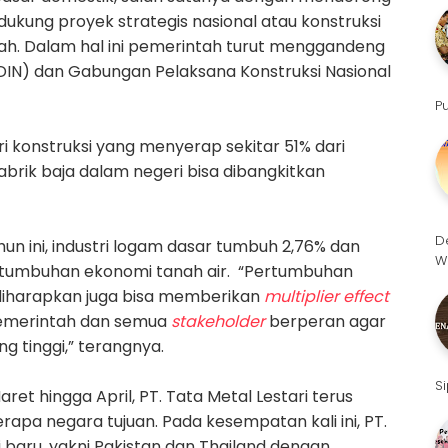
ukung proyek strategis nasional atau konstruksi
ah. Dalam hal ini pemerintah turut menggandeng
DIN) dan Gabungan Pelaksana Konstruksi Nasional
P
i konstruksi yang menyerap sekitar 51% dari
abrik baja dalam negeri bisa dibangkitkan
D
hun ini, industri logam dasar
tumbuh 2,76%
dan
W
tumbuhan ekonomi
tanah air
.
“Pertumbuhan
 diharapkan juga
bisa memberikan
multiplier effect
 pemerintah dan
semua
stakeholder
berperan agar
g tinggi
,” terangnya.
S
t hingga April, PT. Tata Metal Lestari terus
apa negara tujuan. Pada kesempatan kali ini, PT.
 baru, yakni Pakistan dan Thailand dengan