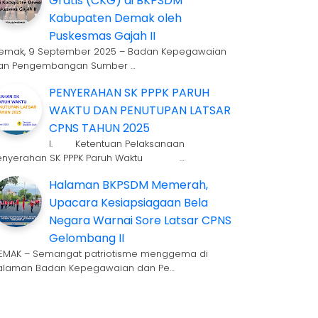
Gratis (CKG) di BKPSDM
Kabupaten Demak oleh
Puskesmas Gajah II
emak, 9 September 2025 – Badan Kepegawaian
an Pengembangan Sumber …
PENYERAHAN SK PPPK PARUH
WAKTU DAN PENUTUPAN LATSAR
CPNS TAHUN 2025
I. Ketentuan Pelaksanaan
enyerahan SK PPPK Paruh Waktu …
Halaman BKPSDM Memerah,
Upacara Kesiapsiagaan Bela
Negara Warnai Sore Latsar CPNS
Gelombang II
EMAK – Semangat patriotisme menggema di
alaman Badan Kepegawaian dan Pe…