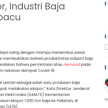
r, Industri Baja
ipacu
 daya saing dengan mampu menembus pasar
us membuktikan bahwa produktivitas industri baja
enandakan bahwa permintaan atau
demand
pada
am tekanan dampak Covid-19.
 Lestari sebagai salah satu produsen baja
apat melakukan
ekspor
,” kata Direktur Jenderal
 dan Elektronika (ILMATE) Kementerian
B
asan ekspor 1.200 ton baja ke Pakistan, di
in (14/9).