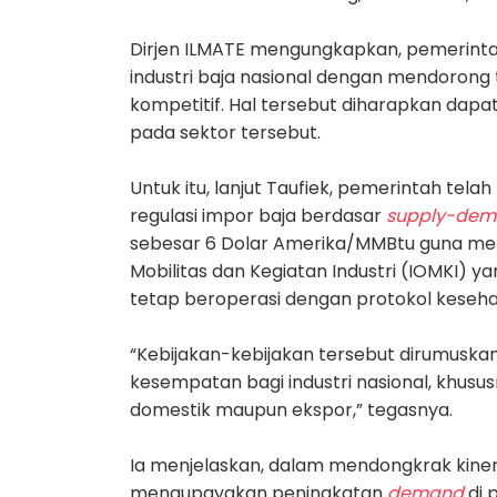
Dirjen ILMATE mengungkapkan,
pemerinta
industri baja nasional dengan
mendorong te
kompetitif. Hal tersebut diharapkan dapa
pada sektor tersebut.
Untuk itu, lanjut Taufiek, pemerintah tela
regulasi impor baja berdasar
supply-de
sebesar 6 Dolar Amerika/MMBtu guna mene
Mobilitas dan Kegiatan Industri (IOMKI) y
tetap beroperasi dengan protokol keseha
“Kebijakan-kebijakan tersebut dirumusk
kesempatan bagi industri nasional, khususn
domestik maupun ekspor,” tegasnya.
Ia menjelaskan, dalam mendongkrak kinerja
mengupayakan peningkatan
demand
di 