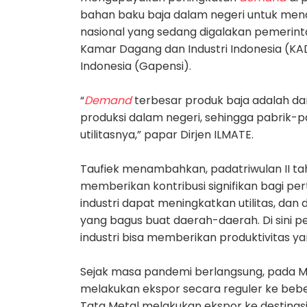
bahan baku baja dalam negeri untuk mend
nasional yang sedang digalakan pemerint
Kamar Dagang dan Industri Indonesia (KA
Indonesia (Gapensi).
“
Demand
terbesar produk baja adalah dar
produksi dalam negeri, sehingga pabrik-p
utilitasnya,” papar Dirjen ILMATE.
Taufiek menambahkan, pada
triwulan
II
ta
memberikan kontribusi signifikan bagi
per
industri dapat meningkatkan utilitas, dan
yang bagus buat daerah-daerah
. Di sini
industri
bisa memberikan produktivitas yan
Sejak masa pandemi berlangsung, pada Mare
melakukan ekspor secara reguler ke beber
Tata Metal melakukan ekspor ke destinasi