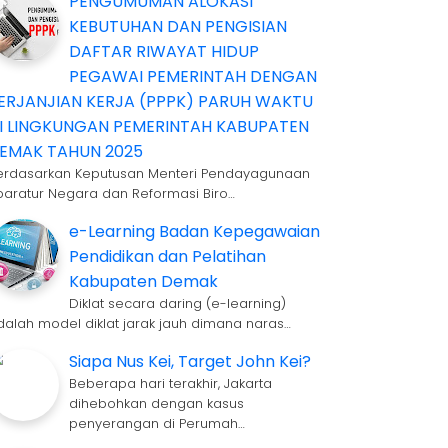
PENGUMUMAN ALOKASI
KEBUTUHAN DAN PENGISIAN
DAFTAR RIWAYAT HIDUP
PEGAWAI PEMERINTAH DENGAN
ERJANJIAN KERJA (PPPK) PARUH WAKTU
I LINGKUNGAN PEMERINTAH KABUPATEN
EMAK TAHUN 2025
erdasarkan Keputusan Menteri Pendayagunaan
paratur Negara dan Reformasi Biro…
e-Learning Badan Kepegawaian
Pendidikan dan Pelatihan
Kabupaten Demak
Diklat secara daring (e-learning)
dalah model diklat jarak jauh dimana naras…
Siapa Nus Kei, Target John Kei?
Beberapa hari terakhir, Jakarta
dihebohkan dengan kasus
penyerangan di Perumah…