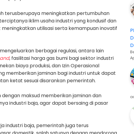
h terus
berupaya meningkatkan pertumbuhan
rciptanya iklim usaha industri yang kondusif dan
t meningkatkan utilisasi serta kemampuan inovatif
P
D
D
h mengeluarkan berbagai regulasi, antara lain
B
mand
, fasilitasi harga gas bumi bagi sektor industri
A
kan biaya produksi, dan Izin Operasional
ang memberikan jaminan bagi industri untuk dapat
tan ketat sesuai disarankan pemerintah.
an dengan maksud memberikan jaminan dan
a
ya industri baja, agar dapat bersaing di pasar
 industri baja, pemerintah juga terus
pasar domestik, salah satunya dengan mendorong