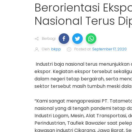
Berorientasi Ekspo
Nasional Terus D
Berbagi
Oleh
bkpp
Posted at
September 17, 2020
Industri baja nasional
terus menunjukkan
ekspor. Kegiatan ekspor tersebut sekalig
dalam negeri tetap bergairah, serta m
sektor tersebut masih tumbuh meski dal
“Kami sangat mengapresiasi PT. Tatametal
nasional yang
di tengah pandemi
tetap
d
Industri Logam, Mesin, Alat Transportasi,
Perindustrian, Taufiek Bawazier saat pelep
kawasan industri Cikarang, Jawa Barat, Sen