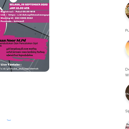
P
D
W
S