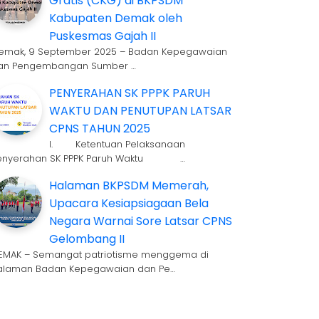
Gratis (CKG) di BKPSDM
Kabupaten Demak oleh
Puskesmas Gajah II
emak, 9 September 2025 – Badan Kepegawaian
an Pengembangan Sumber …
PENYERAHAN SK PPPK PARUH
WAKTU DAN PENUTUPAN LATSAR
CPNS TAHUN 2025
I. Ketentuan Pelaksanaan
enyerahan SK PPPK Paruh Waktu …
Halaman BKPSDM Memerah,
Upacara Kesiapsiagaan Bela
Negara Warnai Sore Latsar CPNS
Gelombang II
EMAK – Semangat patriotisme menggema di
alaman Badan Kepegawaian dan Pe…