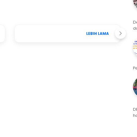
D
d
LEBIH LAMA
P
D
h