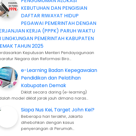
PENGUMUMAN ALOKASI
KEBUTUHAN DAN PENGISIAN
DAFTAR RIWAYAT HIDUP
PEGAWAI PEMERINTAH DENGAN
ERJANJIAN KERJA (PPPK) PARUH WAKTU
I LINGKUNGAN PEMERINTAH KABUPATEN
EMAK TAHUN 2025
erdasarkan Keputusan Menteri Pendayagunaan
paratur Negara dan Reformasi Biro…
e-Learning Badan Kepegawaian
Pendidikan dan Pelatihan
Kabupaten Demak
Diklat secara daring (e-learning)
dalah model diklat jarak jauh dimana naras…
Siapa Nus Kei, Target John Kei?
Beberapa hari terakhir, Jakarta
dihebohkan dengan kasus
penyerangan di Perumah…