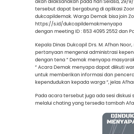
akan dilaksanakan pada hari Selasa, 29/9/2
tersebut dapat bergabung di aplikasi Zoom
dukcapildemak. Warga Demak bisa join Z
https://s.id/dukcapildemakmenyapa
dengan meeting ID : 853 4095 2552 dan Pa
Kepala Dinas Dukcapil Drs. M. Afhan Noo
pertanyaan mengenai administrasi kepen
dengan tena ” Demak menyapa masyarak
” Acara Demak menyapa dapat diikuti warga
untuk memberikan informasi dan pencera
kependudukan kepada warga ”, jelas Afh
Pada acara tersebut juga ada sesi diskus
melalui chating yang tersedia tambah Afa