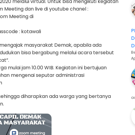
020 melalui virtual. Untuk bisa mengikuti kegiatan
 Meeting dan live di youtube chanel :
oom Meeting di
P
sscode : kotawali
D
r, mengajak masyarakat Demak, apabila ada
D
dudukan bisa bergabung melalui acara tersebut
B
A
at”.
 mulai jam 10.00 WIB. Kegiatan ini bertujuan
han mengenai seputar administrasi
an
i sehingga diharapkan ada warga yang bertanya
a
n.