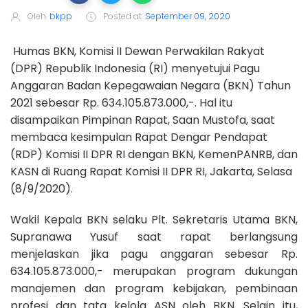
Oleh
bkpp
Posted at
September 09, 2020
Humas BKN, Komisi II Dewan Perwakilan Rakyat
(DPR) Republik Indonesia (RI) menyetujui Pagu
Anggaran Badan Kepegawaian Negara (BKN) Tahun
2021 sebesar Rp. 634.105.873.000,-. Hal itu
disampaikan Pimpinan Rapat, Saan Mustofa, saat
membaca kesimpulan Rapat Dengar Pendapat
(RDP) Komisi II DPR RI dengan BKN, KemenPANRB, dan
KASN di Ruang Rapat Komisi II DPR RI, Jakarta, Selasa
(8/9/2020).
Wakil Kepala BKN selaku Plt. Sekretaris Utama BKN,
Supranawa Yusuf saat rapat berlangsung
menjelaskan jika pagu anggaran sebesar Rp.
634.105.873.000,- merupakan program dukungan
manajemen dan program kebijakan, pembinaan
profesi dan tata kelola ASN oleh BKN. Selain itu,