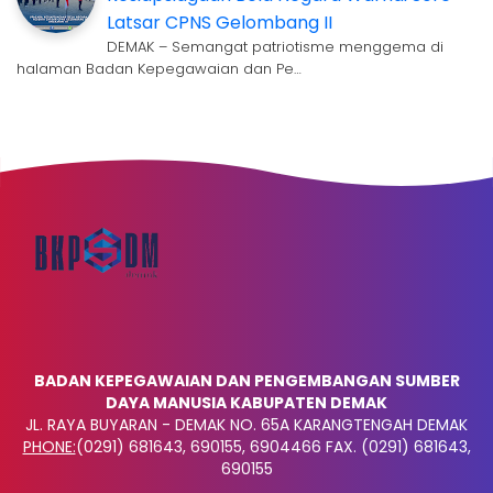
Latsar CPNS Gelombang II
DEMAK – Semangat patriotisme menggema di
halaman Badan Kepegawaian dan Pe…
BADAN KEPEGAWAIAN DAN PENGEMBANGAN SUMBER
DAYA MANUSIA KABUPATEN DEMAK
JL. RAYA BUYARAN - DEMAK NO. 65A KARANGTENGAH DEMAK
PHONE:
(0291) 681643, 690155, 6904466 FAX. (0291) 681643,
690155