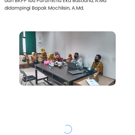
dari BKPP Ibu Paramitha Eka Bastiana, A.Md
didampingi Bapak Mochlisin, A.Md.