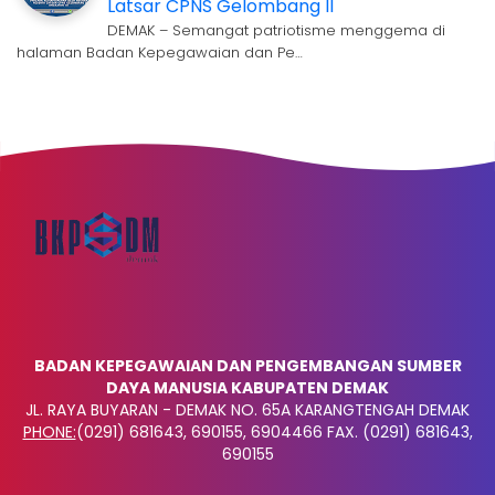
Latsar CPNS Gelombang II
DEMAK – Semangat patriotisme menggema di
halaman Badan Kepegawaian dan Pe…
BADAN KEPEGAWAIAN DAN PENGEMBANGAN SUMBER
DAYA MANUSIA KABUPATEN DEMAK
JL. RAYA BUYARAN - DEMAK NO. 65A KARANGTENGAH DEMAK
PHONE:
(0291) 681643, 690155, 6904466 FAX. (0291) 681643,
690155