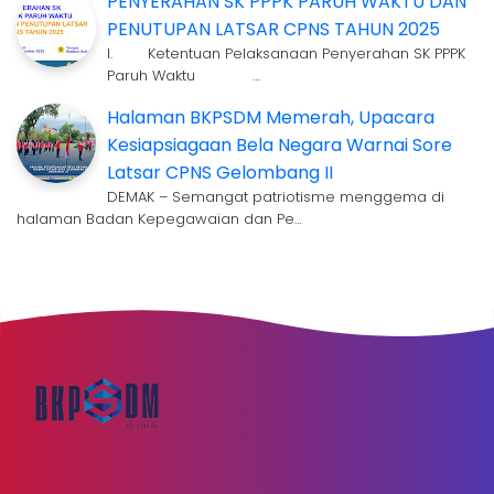
PENYERAHAN SK PPPK PARUH WAKTU DAN
PENUTUPAN LATSAR CPNS TAHUN 2025
I. Ketentuan Pelaksanaan Penyerahan SK PPPK
Paruh Waktu …
Halaman BKPSDM Memerah, Upacara
Kesiapsiagaan Bela Negara Warnai Sore
Latsar CPNS Gelombang II
DEMAK – Semangat patriotisme menggema di
halaman Badan Kepegawaian dan Pe…