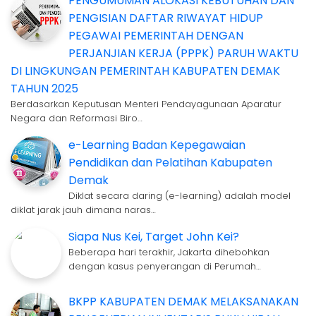
PENGUMUMAN ALOKASI KEBUTUHAN DAN
PENGISIAN DAFTAR RIWAYAT HIDUP
PEGAWAI PEMERINTAH DENGAN
PERJANJIAN KERJA (PPPK) PARUH WAKTU
DI LINGKUNGAN PEMERINTAH KABUPATEN DEMAK
TAHUN 2025
Berdasarkan Keputusan Menteri Pendayagunaan Aparatur
Negara dan Reformasi Biro…
e-Learning Badan Kepegawaian
Pendidikan dan Pelatihan Kabupaten
Demak
Diklat secara daring (e-learning) adalah model
diklat jarak jauh dimana naras…
Siapa Nus Kei, Target John Kei?
Beberapa hari terakhir, Jakarta dihebohkan
dengan kasus penyerangan di Perumah…
BKPP KABUPATEN DEMAK MELAKSANAKAN