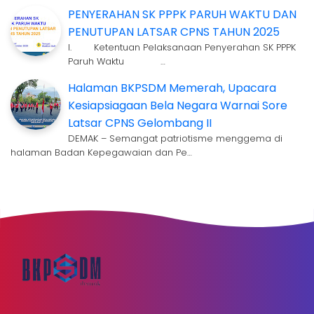
PENYERAHAN SK PPPK PARUH WAKTU DAN
PENUTUPAN LATSAR CPNS TAHUN 2025
I. Ketentuan Pelaksanaan Penyerahan SK PPPK
Paruh Waktu …
Halaman BKPSDM Memerah, Upacara
Kesiapsiagaan Bela Negara Warnai Sore
Latsar CPNS Gelombang II
DEMAK – Semangat patriotisme menggema di
halaman Badan Kepegawaian dan Pe…