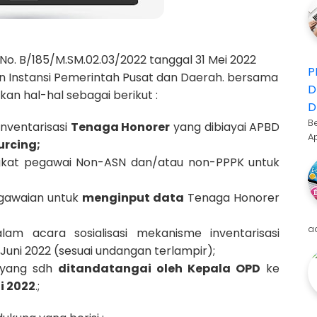
 No. B/185/M.SM.02.03/2022 tanggal 31 Mei 2022
P
n Instansi Pemerintah Pusat dan Daerah. bersama
D
an hal-hal sebagai berikut :
D
B
nventarisasi
Tenaga Honorer
yang dibiayai APBD
A
urcing;
gkat pegawai Non-ASN dan/atau non-PPPK untuk
gawaian untuk
menginput data
Tenaga Honorer
a
am acara sosialisasi mekanisme inventarisasi
Juni 2022 (sesuai undangan terlampir);
i yang sdh
ditandatangai oleh Kepala OPD
ke
li 2022
.;