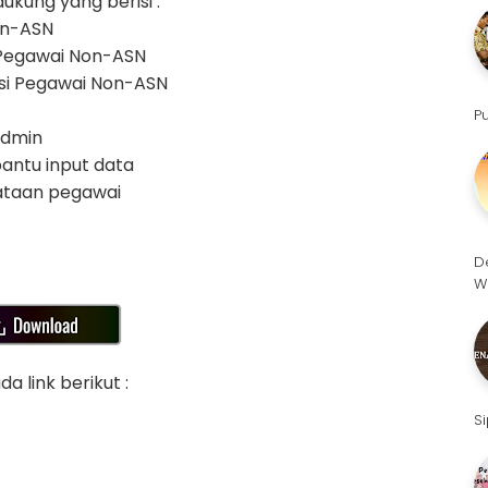
ung yang berisi :
Non-ASN
 Pegawai Non-ASN
asi Pegawai Non-ASN
P
Admin
bantu input data
ataan pegawai
D
W
 link berikut :
S