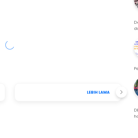
D
d
P
LEBIH LAMA
D
h