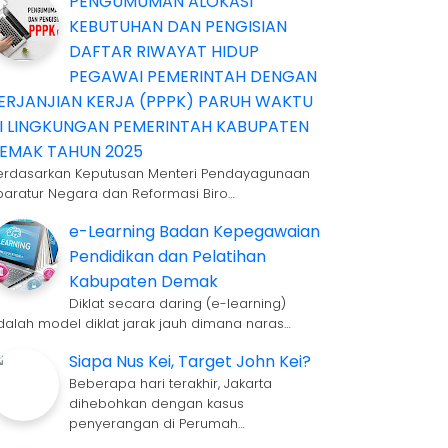
PENGUMUMAN ALOKASI
KEBUTUHAN DAN PENGISIAN
DAFTAR RIWAYAT HIDUP
PEGAWAI PEMERINTAH DENGAN
ERJANJIAN KERJA (PPPK) PARUH WAKTU
I LINGKUNGAN PEMERINTAH KABUPATEN
EMAK TAHUN 2025
erdasarkan Keputusan Menteri Pendayagunaan
paratur Negara dan Reformasi Biro…
e-Learning Badan Kepegawaian
Pendidikan dan Pelatihan
Kabupaten Demak
Diklat secara daring (e-learning)
dalah model diklat jarak jauh dimana naras…
Siapa Nus Kei, Target John Kei?
Beberapa hari terakhir, Jakarta
dihebohkan dengan kasus
penyerangan di Perumah…