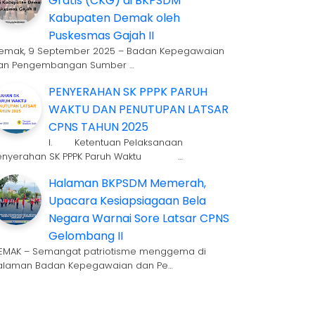
Gratis (CKG) di BKPSDM
Kabupaten Demak oleh
Puskesmas Gajah II
emak, 9 September 2025 – Badan Kepegawaian
an Pengembangan Sumber …
PENYERAHAN SK PPPK PARUH
WAKTU DAN PENUTUPAN LATSAR
CPNS TAHUN 2025
I. Ketentuan Pelaksanaan
enyerahan SK PPPK Paruh Waktu …
Halaman BKPSDM Memerah,
Upacara Kesiapsiagaan Bela
Negara Warnai Sore Latsar CPNS
Gelombang II
EMAK – Semangat patriotisme menggema di
alaman Badan Kepegawaian dan Pe…