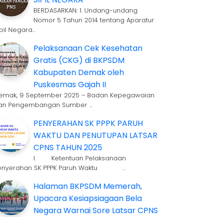
BERDASARKAN: 1. Undang-undang
Nomor 5 Tahun 2014 tentang Aparatur
ipil Negara…
Pelaksanaan Cek Kesehatan
Gratis (CKG) di BKPSDM
Kabupaten Demak oleh
Puskesmas Gajah II
emak, 9 September 2025 – Badan Kepegawaian
an Pengembangan Sumber …
PENYERAHAN SK PPPK PARUH
WAKTU DAN PENUTUPAN LATSAR
CPNS TAHUN 2025
I. Ketentuan Pelaksanaan
enyerahan SK PPPK Paruh Waktu …
Halaman BKPSDM Memerah,
Upacara Kesiapsiagaan Bela
Negara Warnai Sore Latsar CPNS