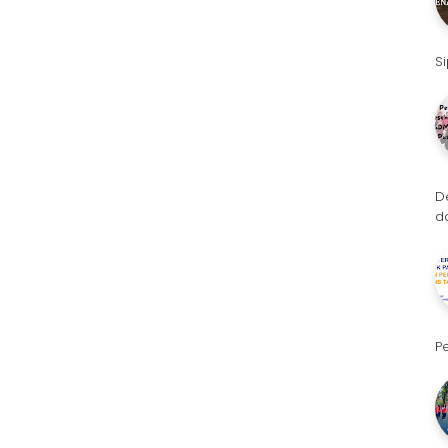
S
D
d
P