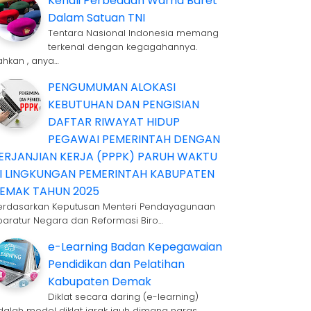
Kenali Perbedaan Warna Baret
Dalam Satuan TNI
Tentara Nasional Indonesia memang
terkenal dengan kegagahannya.
ahkan , anya…
PENGUMUMAN ALOKASI
KEBUTUHAN DAN PENGISIAN
DAFTAR RIWAYAT HIDUP
PEGAWAI PEMERINTAH DENGAN
ERJANJIAN KERJA (PPPK) PARUH WAKTU
I LINGKUNGAN PEMERINTAH KABUPATEN
EMAK TAHUN 2025
erdasarkan Keputusan Menteri Pendayagunaan
paratur Negara dan Reformasi Biro…
e-Learning Badan Kepegawaian
Pendidikan dan Pelatihan
Kabupaten Demak
Diklat secara daring (e-learning)
dalah model diklat jarak jauh dimana naras…