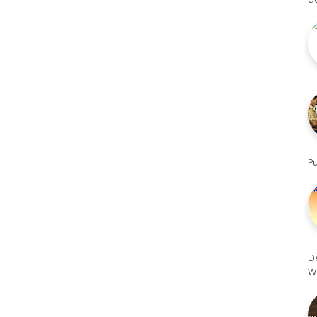
P
D
W