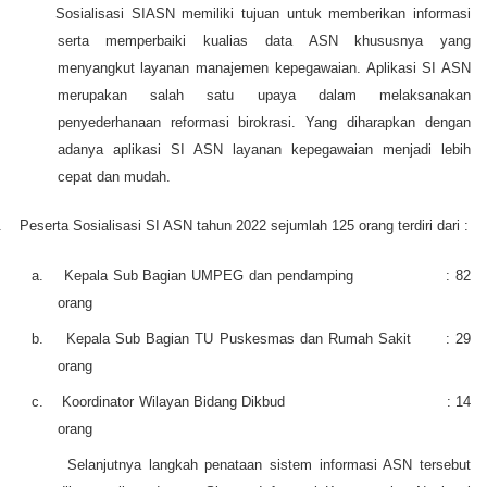
Sosialisasi SIASN memiliki tujuan untuk memberikan informasi
serta memperbaiki kualias data ASN khususnya yang
menyangkut layanan manajemen kepegawaian. Aplikasi SI ASN
merupakan salah satu upaya dalam melaksanakan
penyederhanaan reformasi birokrasi. Yang diharapkan dengan
adanya aplikasi SI ASN layanan kepegawaian menjadi lebih
cepat dan mudah.
.
Peserta
Sosialisasi SI ASN
tahun 2022 sejumlah 1
25
orang terdiri dari :
a.
Kepala Sub Bagian UMPEG dan pendamping
:
82
orang
b.
Kepala
Sub
Bagian TU Puskesmas dan Rumah Sakit
:
29
orang
c.
Koordinator Wilayan Bidang Dikbud
: 14
orang
Selanjutnya langkah penataan sistem informasi ASN tersebut