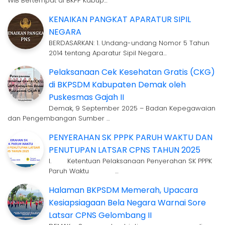
WIB Bertempat di BKPP Kabup…
KENAIKAN PANGKAT APARATUR SIPIL
NEGARA
BERDASARKAN: 1. Undang-undang Nomor 5 Tahun
2014 tentang Aparatur Sipil Negara…
Pelaksanaan Cek Kesehatan Gratis (CKG)
di BKPSDM Kabupaten Demak oleh
Puskesmas Gajah II
Demak, 9 September 2025 – Badan Kepegawaian
dan Pengembangan Sumber …
PENYERAHAN SK PPPK PARUH WAKTU DAN
PENUTUPAN LATSAR CPNS TAHUN 2025
I. Ketentuan Pelaksanaan Penyerahan SK PPPK
Paruh Waktu …
Halaman BKPSDM Memerah, Upacara
Kesiapsiagaan Bela Negara Warnai Sore
Latsar CPNS Gelombang II