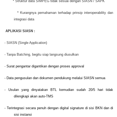
* Struktur data SIMPEG tidak sesuai dengan SIASN / SAPK
* Kurangnya pemahaman terhadap prinsip interoperability dan
integrasi data
APLIKASI SIASN :
- SIASN (Single Application)
- Tanpa Batching, begitu siap langsung diusulkan
-
Surat
pengantar
digantikan
dengan
proses approval
-
Data
pengusulan
dan
dokumen
pendukung
melalui
SIASN
semua
-
Usulan
yang
dinyatakan
BTL
kemudian
sudah
20/5
hari
tidak
dilengkapi
akan
auto-TMS
-
Terintegrasi
secara
penuh
dengan
digital signature di
sisi
BKN dan di
sisi
instansi