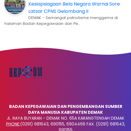
Kesiapsiagaan Bela Negara Warnai Sore
Latsar CPNS Gelombang II
DEMAK – Semangat patriotisme menggema di
halaman Badan Kepegawaian dan Pe…
BADAN KEPEGAWAIAN DAN PENGEMBANGAN SUMBER
DAYA MANUSIA KABUPATEN DEMAK
JL. RAYA BUYARAN - DEMAK NO. 65A KARANGTENGAH DEMAK
PHONE:
(0291) 681643, 690155, 6904466 FAX. (0291) 681643,
690155