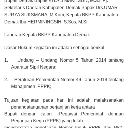
Bupati Demak Bapak KH.ALI MAKHSUN, M.S.I, Pj.
Sekretaris Daerah Kabupaten Demak Bapak Drs.UMAR
SURYA SUKSMANA, M.Kom, Kepala BKPP Kabupaten
Demak Ibu HERMININGSIH, S.Sos, M.Si
.
Laporan Kepala BKPP Kabupaten Demak
Dasar Hukum kegiatan ini adalah sebagai berikut:
1.
Undang – Undang Nomor 5 Tahun 2014 tentang
Aparatur Sipil Negara;
2.
Peraturan Pemerintah Nomor 49 Tahun 2018 tentang
Manajemen PPPK;
Tujuan kegiatan pada hari ini adalah melaksanakan
penandatanganan perjanjian kerja antara
Bupati dengan calon
Pegawai Pemerintah dengan
Perjanjian Kerja (PPPK) yang telah
mendapatkan penetapan Nomor Induk PPPK dari BKN