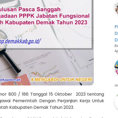
P
D
D
B
A
a
or 800 / 186 Tanggal 15 Oktober
2023 tentang
egawai Pemerintah Dengan Perjanjian Kerja Untuk
intah Kabupaten Demak Tahun 2023.