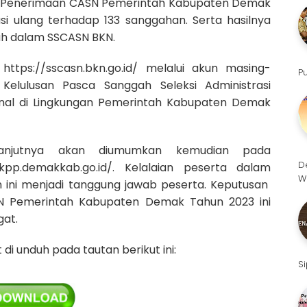
rah Penerimaan CASN Pemerintah Kabupaten Demak
si ulang terhadap 133 sanggahan. Serta hasilnya
ah dalam SSCASN BKN.
tps://sscasn.bkn.go.id/ melalui akun masing-
P
Kelulusan Pasca Sanggah Seleksi Administrasi
nal di Lingkungan Pemerintah Kabupaten Demak
elanjutnya akan diumumkan kemudian pada
D
/bkpp.demakkab.go.id/. Kelalaian peserta dalam
W
 menjadi tanggung jawab peserta. Keputusan
SN Pemerintah Kabupaten Demak Tahun 2023 ini
gat.
 unduh pada tautan berikut ini:
S