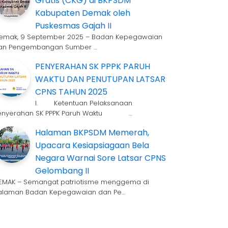
Gratis (CKG) di BKPSDM
Kabupaten Demak oleh
Puskesmas Gajah II
emak, 9 September 2025 – Badan Kepegawaian
an Pengembangan Sumber …
PENYERAHAN SK PPPK PARUH
WAKTU DAN PENUTUPAN LATSAR
CPNS TAHUN 2025
I. Ketentuan Pelaksanaan
enyerahan SK PPPK Paruh Waktu …
Halaman BKPSDM Memerah,
Upacara Kesiapsiagaan Bela
Negara Warnai Sore Latsar CPNS
Gelombang II
EMAK – Semangat patriotisme menggema di
alaman Badan Kepegawaian dan Pe…