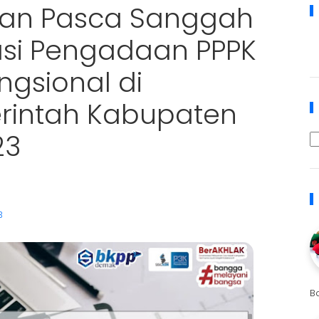
lusan Pasca Sanggah
rasi Pengadaan PPPK
ngsional di
rintah Kabupaten
23
3
B