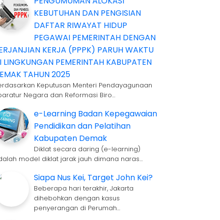
PENGUMUMAN ALOKASI
KEBUTUHAN DAN PENGISIAN
DAFTAR RIWAYAT HIDUP
PEGAWAI PEMERINTAH DENGAN
ERJANJIAN KERJA (PPPK) PARUH WAKTU
I LINGKUNGAN PEMERINTAH KABUPATEN
EMAK TAHUN 2025
erdasarkan Keputusan Menteri Pendayagunaan
paratur Negara dan Reformasi Biro…
e-Learning Badan Kepegawaian
Pendidikan dan Pelatihan
Kabupaten Demak
Diklat secara daring (e-learning)
dalah model diklat jarak jauh dimana naras…
Siapa Nus Kei, Target John Kei?
Beberapa hari terakhir, Jakarta
dihebohkan dengan kasus
penyerangan di Perumah…