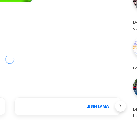
D
d
P
LEBIH LAMA
D
h