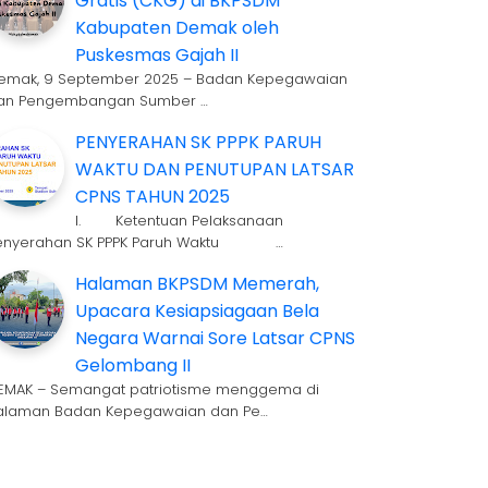
Gratis (CKG) di BKPSDM
Kabupaten Demak oleh
Puskesmas Gajah II
emak, 9 September 2025 – Badan Kepegawaian
an Pengembangan Sumber …
PENYERAHAN SK PPPK PARUH
WAKTU DAN PENUTUPAN LATSAR
CPNS TAHUN 2025
I. Ketentuan Pelaksanaan
enyerahan SK PPPK Paruh Waktu …
Halaman BKPSDM Memerah,
Upacara Kesiapsiagaan Bela
Negara Warnai Sore Latsar CPNS
Gelombang II
EMAK – Semangat patriotisme menggema di
alaman Badan Kepegawaian dan Pe…