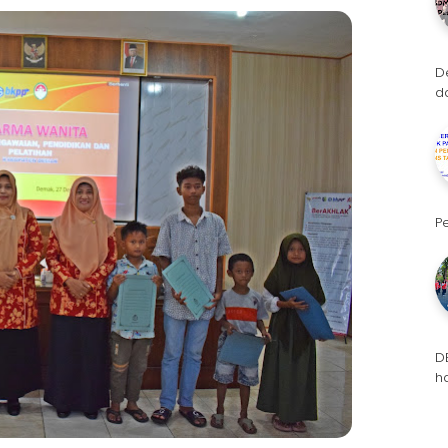
D
d
P
D
h