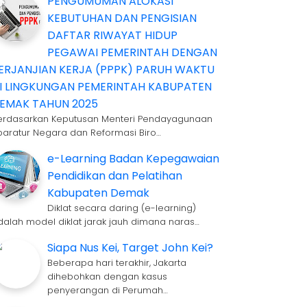
PENGUMUMAN ALOKASI
KEBUTUHAN DAN PENGISIAN
DAFTAR RIWAYAT HIDUP
PEGAWAI PEMERINTAH DENGAN
ERJANJIAN KERJA (PPPK) PARUH WAKTU
I LINGKUNGAN PEMERINTAH KABUPATEN
EMAK TAHUN 2025
erdasarkan Keputusan Menteri Pendayagunaan
paratur Negara dan Reformasi Biro…
e-Learning Badan Kepegawaian
Pendidikan dan Pelatihan
Kabupaten Demak
Diklat secara daring (e-learning)
dalah model diklat jarak jauh dimana naras…
Siapa Nus Kei, Target John Kei?
Beberapa hari terakhir, Jakarta
dihebohkan dengan kasus
penyerangan di Perumah…