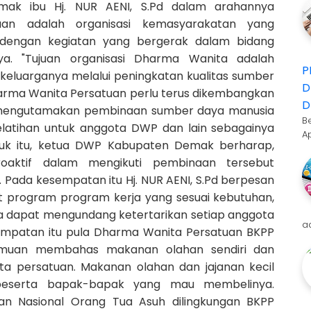
ak ibu Hj. NUR AENI, S.Pd dalam arahannya
an adalah organisasi kemasyarakatan yang
l dengan kegiatan yang bergerak dalam bidang
aya. "Tujuan organisasi Dharma Wanita adalah
P
eluarganya melalui peningkatan kualitas sumber
D
arma Wanita Persatuan perlu terus dikembangkan
D
 mengutamakan pembinaan sumber daya manusia
B
latihan untuk anggota DWP dan lain sebagainya
A
ntuk itu, ketua DWP Kabupaten Demak berharap,
oaktif dalam mengikuti pembinaan tersebut
Pada kesempatan itu Hj. NUR AENI, S.Pd berpesan
 program program kerja yang sesuai kebutuhan,
ga dapat mengundang ketertarikan setiap anggota
a
sempatan itu pula Dharma Wanita Persatuan BKPP
muan membahas makanan olahan sendiri dan
ta persatuan. Makanan olahan dan jajanan kecil
 beserta bapak-bapak yang mau membelinya.
an Nasional Orang Tua Asuh dilingkungan BKPP