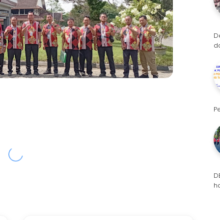
D
d
P
D
h