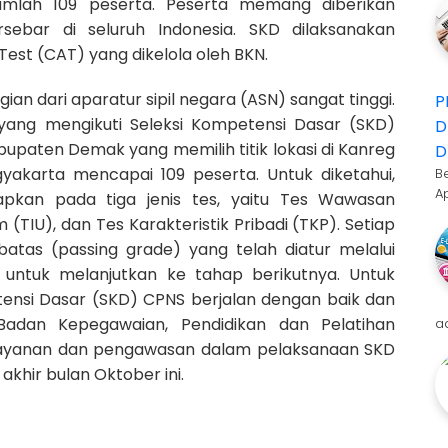
jumlah 109 peserta. Peserta memang diberikan
ersebar di seluruh Indonesia.
SKD dilaksanakan
est (CAT) yang dikelola oleh BKN.
n dari aparatur sipil negara (ASN) sangat tinggi.
P
 yang mengikuti Seleksi Kompetensi Dasar (SKD)
D
bupaten Demak yang memilih titik lokasi
di Kanreg
D
yakarta mencapai 109 peserta.
Untuk diketahui,
B
A
pkan pada tiga jenis tes, yaitu Tes Wawasan
TIU), dan Tes Karakteristik Pribadi (TKP). Setiap
atas (passing grade) yang telah diatur melalui
 untuk melanjutkan ke tahap berikutnya.
Untuk
ensi Dasar (SKD) CPNS berjalan dengan baik dan
Badan Kepegawaian, Pendidikan dan Pelatihan
a
ayanan dan pengawasan dalam pelaksanaan SKD
 akhir bulan Oktober ini.