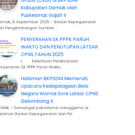
Gratis (CKG) di BKPSDM
Kabupaten Demak oleh
Puskesmas Gajah II
emak, 9 September 2025 – Badan Kepegawaian
an Pengembangan Sumber …
PENYERAHAN SK PPPK PARUH
WAKTU DAN PENUTUPAN LATSAR
CPNS TAHUN 2025
I. Ketentuan Pelaksanaan
enyerahan SK PPPK Paruh Waktu …
Halaman BKPSDM Memerah,
Upacara Kesiapsiagaan Bela
Negara Warnai Sore Latsar CPNS
Gelombang II
EMAK – Semangat patriotisme menggema di
alaman Badan Kepegawaian dan Pe…