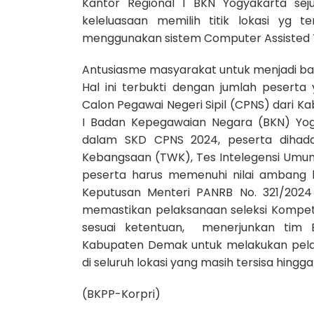
Kantor Regional I BKN Yogyakarta se
keleluasaan memilih titik lokasi yg t
menggunakan sistem Computer Assisted T
Antusiasme masyarakat untuk menjadi bagia
Hal ini terbukti dengan jumlah peserta
Calon Pegawai Negeri Sipil (CPNS)
dari Ka
I Badan Kepegawaian Negara (BKN) Yog
dalam SKD CPNS 2024, peserta dihada
Kebangsaan (TWK), Tes Intelegensi Umum (
peserta harus memenuhi nilai ambang b
Keputusan Menteri PANRB No. 321/2024
memastikan pelaksanaan seleksi Kompet
sesuai ketentuan, menerjunkan tim
Kabupaten Demak
untuk melakukan pel
di seluruh lokasi yang masih tersisa hingga
(BKPP-Korpri)