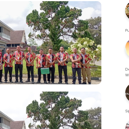
P
D
W
S