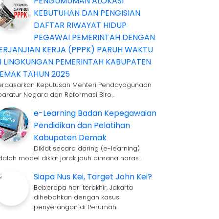
PENGUMUMAN ALOKASI
KEBUTUHAN DAN PENGISIAN
DAFTAR RIWAYAT HIDUP
PEGAWAI PEMERINTAH DENGAN
ERJANJIAN KERJA (PPPK) PARUH WAKTU
I LINGKUNGAN PEMERINTAH KABUPATEN
EMAK TAHUN 2025
erdasarkan Keputusan Menteri Pendayagunaan
paratur Negara dan Reformasi Biro…
e-Learning Badan Kepegawaian
Pendidikan dan Pelatihan
Kabupaten Demak
Diklat secara daring (e-learning)
dalah model diklat jarak jauh dimana naras…
Siapa Nus Kei, Target John Kei?
Beberapa hari terakhir, Jakarta
dihebohkan dengan kasus
penyerangan di Perumah…