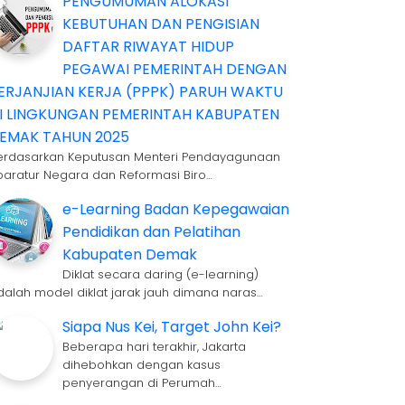
PENGUMUMAN ALOKASI
KEBUTUHAN DAN PENGISIAN
DAFTAR RIWAYAT HIDUP
PEGAWAI PEMERINTAH DENGAN
ERJANJIAN KERJA (PPPK) PARUH WAKTU
I LINGKUNGAN PEMERINTAH KABUPATEN
EMAK TAHUN 2025
erdasarkan Keputusan Menteri Pendayagunaan
paratur Negara dan Reformasi Biro…
e-Learning Badan Kepegawaian
Pendidikan dan Pelatihan
Kabupaten Demak
Diklat secara daring (e-learning)
dalah model diklat jarak jauh dimana naras…
Siapa Nus Kei, Target John Kei?
Beberapa hari terakhir, Jakarta
dihebohkan dengan kasus
penyerangan di Perumah…