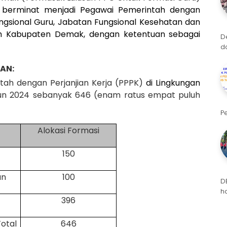
 berminat menjadi Pegawai Pemerintah dengan
gsional Guru, Jabatan Fungsional Kesehatan dan
ah Kabupaten Demak, dengan ketentuan sebagai
D
d
AN:
ntah
d
engan Perjanjian Kerja
(PPPK)
di Lingkungan
n 202
4 sebanyak 646 (enam ratus empat puluh
P
Alokasi Formasi
150
an
100
D
h
396
otal
646