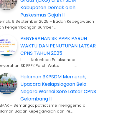
Gratis (CKG) di BKPSDM
Kabupaten Demak oleh
Puskesmas Gajah II
emak, 9 September 2025 – Badan Kepegawaian
an Pengembangan Sumber …
PENYERAHAN SK PPPK PARUH
WAKTU DAN PENUTUPAN LATSAR
CPNS TAHUN 2025
I. Ketentuan Pelaksanaan
enyerahan SK PPPK Paruh Waktu …
Halaman BKPSDM Memerah,
Upacara Kesiapsiagaan Bela
Negara Warnai Sore Latsar CPNS
Gelombang II
EMAK – Semangat patriotisme menggema di
alaman Badan Kepegawaian dan Pe…