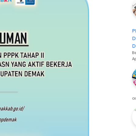
P
D
D
B
A
a