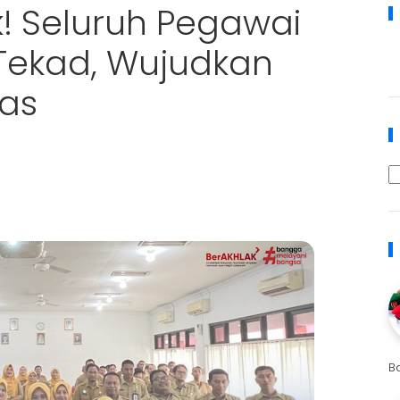
! Seluruh Pegawai
Tekad, Wujudkan
tas
B