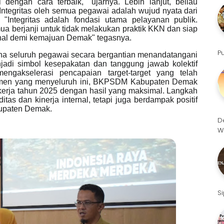
ni dengan cara terbaik," ujarnya.
Lebih lanjut, beliau
tegritas oleh semua pegawai adalah wujud nyata dari
ntegritas adalah fondasi utama pelayanan publik.
 berjanji untuk tidak melakukan praktik KKN dan siap
ional demi kemajuan Demak" tegasnya.
P
ana seluruh pegawai secara bergantian menandatangani
adi simbol kesepakatan dan tanggung jawab kolektif
gakselerasi pencapaian target-target yang telah
men yang menyeluruh ini, BKPSDM Kabupaten Demak
 kerja tahun 2025 dengan hasil yang maksimal. Langkah
tas dan kinerja internal, tetapi juga berdampak positif
bupaten Demak.
D
W
S