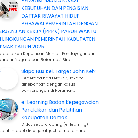
PENGUMUMAN ALOKASI
KEBUTUHAN DAN PENGISIAN
DAFTAR RIWAYAT HIDUP
PEGAWAI PEMERINTAH DENGAN
ERJANJIAN KERJA (PPPK) PARUH WAKTU
I LINGKUNGAN PEMERINTAH KABUPATEN
EMAK TAHUN 2025
erdasarkan Keputusan Menteri Pendayagunaan
paratur Negara dan Reformasi Biro…
Siapa Nus Kei, Target John Kei?
Beberapa hari terakhir, Jakarta
dihebohkan dengan kasus
penyerangan di Perumah…
e-Learning Badan Kepegawaian
Pendidikan dan Pelatihan
Kabupaten Demak
Diklat secara daring (e-learning)
dalah model diklat jarak jauh dimana naras…