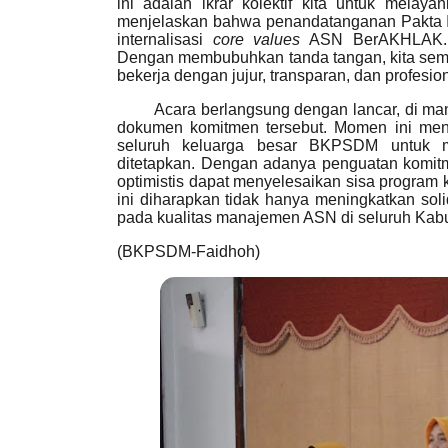
ini adalah ikrar kolektif kita untuk melaya
menjelaskan bahwa penandatanganan Pakta In
internalisasi
core values
ASN BerAKHLAK. "I
Dengan membubuhkan tanda tangan, kita semua
bekerja dengan jujur, transparan, dan profes
Acara berlangsung dengan lancar, di m
dokumen komitmen tersebut. Momen ini menj
seluruh keluarga besar BKPSDM untuk men
ditetapkan.
Dengan adanya penguatan komit
optimistis dapat menyelesaikan sisa program
ini diharapkan tidak hanya meningkatkan solidi
pada kualitas manajemen ASN di seluruh Ka
(BKPSDM-Faidhoh)