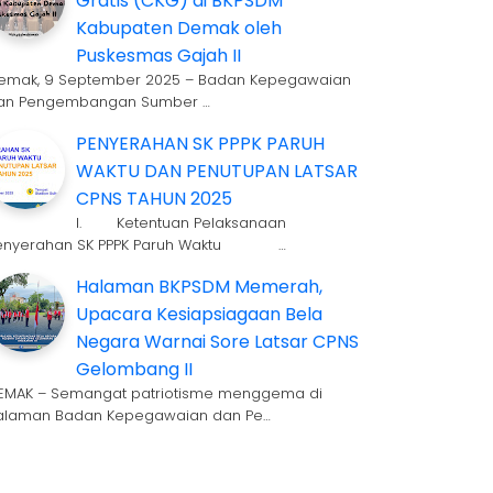
Gratis (CKG) di BKPSDM
Kabupaten Demak oleh
Puskesmas Gajah II
emak, 9 September 2025 – Badan Kepegawaian
an Pengembangan Sumber …
PENYERAHAN SK PPPK PARUH
WAKTU DAN PENUTUPAN LATSAR
CPNS TAHUN 2025
I. Ketentuan Pelaksanaan
enyerahan SK PPPK Paruh Waktu …
Halaman BKPSDM Memerah,
Upacara Kesiapsiagaan Bela
Negara Warnai Sore Latsar CPNS
Gelombang II
EMAK – Semangat patriotisme menggema di
alaman Badan Kepegawaian dan Pe…