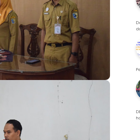
D
d
P
D
h