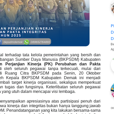
P
D
D
B
A
l terhadap tata kelola pemerintahan yang bersih dan
mbangan Sumber Daya Manusia (BKPSDM) Kabupaten
n Perjanjian Kinerja (PK) Perubahan dan Pakta
uti oleh
seluruh pegawai tanpa terkecuali
, mulai dari
g di Ruang Citra BKPSDM pada Senin, 20 Oktober
oleh Kepala BKPSDM Kabupaten Demak ini menjadi
bali target kinerja organisasi, sekaligus memperkuat
an tugas dan fungsinya. Keterlibatan seluruh pegawai
yang utuh dalam mencapai visi lembaga.
yampaikan apresiasinya atas partisipasi penuh dari
ahwa kinerja dan integritas bukan hanya tanggung jawab
a
KPSDM. Penandatanganan yang kita lakukan bersama-sama