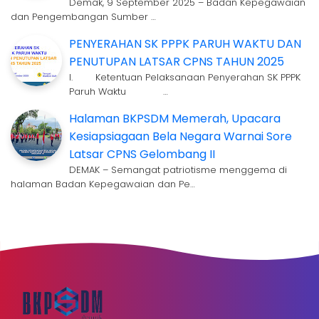
Demak, 9 September 2025 – Badan Kepegawaian
dan Pengembangan Sumber …
PENYERAHAN SK PPPK PARUH WAKTU DAN
PENUTUPAN LATSAR CPNS TAHUN 2025
I. Ketentuan Pelaksanaan Penyerahan SK PPPK
Paruh Waktu …
Halaman BKPSDM Memerah, Upacara
Kesiapsiagaan Bela Negara Warnai Sore
Latsar CPNS Gelombang II
DEMAK – Semangat patriotisme menggema di
halaman Badan Kepegawaian dan Pe…