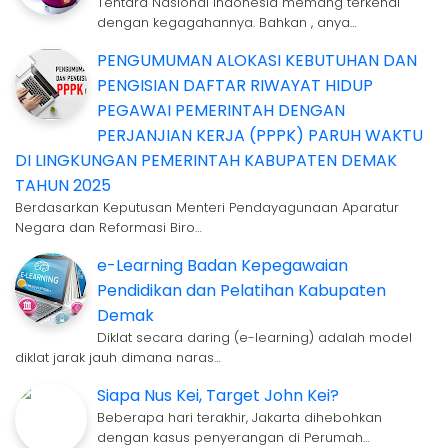
Tentara Nasional Indonesia memang terkenal
dengan kegagahannya. Bahkan , anya…
PENGUMUMAN ALOKASI KEBUTUHAN DAN
PENGISIAN DAFTAR RIWAYAT HIDUP
PEGAWAI PEMERINTAH DENGAN
PERJANJIAN KERJA (PPPK) PARUH WAKTU
DI LINGKUNGAN PEMERINTAH KABUPATEN DEMAK
TAHUN 2025
Berdasarkan Keputusan Menteri Pendayagunaan Aparatur
Negara dan Reformasi Biro…
e-Learning Badan Kepegawaian
Pendidikan dan Pelatihan Kabupaten
Demak
Diklat secara daring (e-learning) adalah model
diklat jarak jauh dimana naras…
Siapa Nus Kei, Target John Kei?
Beberapa hari terakhir, Jakarta dihebohkan
dengan kasus penyerangan di Perumah…