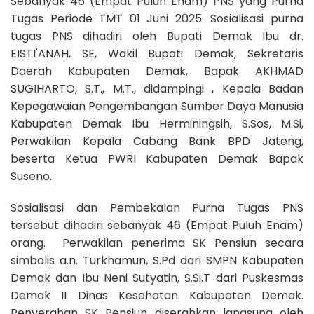
Sebanyak 46 (Empat Puluh Enam) PNS yang Purna
Tugas Periode TMT 01 Juni 2025. Sosialisasi purna
tugas PNS dihadiri oleh Bupati Demak Ibu dr.
EISTI'ANAH, SE, Wakil Bupati Demak, Sekretaris
Daerah Kabupaten Demak,
Bapak AKHMAD
SUGIHARTO, S.T., M.T.
, didampingi
, Kepala Badan
Kepegawaian Pengembangan Sumber Daya Manusia
Kabupaten Demak Ibu Herminingsih, S.Sos, M.Si,
Perwakilan Kepala Cabang Bank BPD Jateng,
beserta Ketua PWRI Kabupaten Demak Bapak
Suseno.
Sosialisasi dan Pembekalan Purna Tugas PNS
tersebut dihadiri sebanyak 46 (Empat Puluh Enam)
orang. Perwakilan penerima SK Pensiun secara
simbolis a.n. Turkhamun, S.Pd dari SMPN Kabupaten
Demak dan Ibu Neni Sutyatin, S.Si.T dari Puskesmas
Demak II Dinas Kesehatan Kabupaten Demak.
Penyerahan SK Pensiun diserahkan langsung oleh