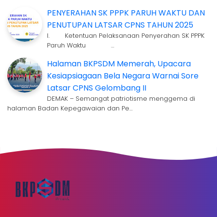
PENYERAHAN SK PPPK PARUH WAKTU DAN
PENUTUPAN LATSAR CPNS TAHUN 2025
I. Ketentuan Pelaksanaan Penyerahan SK PPPK
Paruh Waktu …
Halaman BKPSDM Memerah, Upacara
Kesiapsiagaan Bela Negara Warnai Sore
Latsar CPNS Gelombang II
DEMAK – Semangat patriotisme menggema di
halaman Badan Kepegawaian dan Pe…