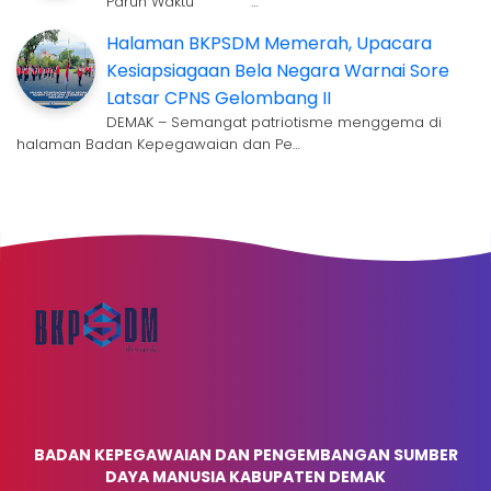
Paruh Waktu …
Halaman BKPSDM Memerah, Upacara
Kesiapsiagaan Bela Negara Warnai Sore
Latsar CPNS Gelombang II
DEMAK – Semangat patriotisme menggema di
halaman Badan Kepegawaian dan Pe…
BADAN KEPEGAWAIAN DAN PENGEMBANGAN SUMBER
DAYA MANUSIA KABUPATEN DEMAK